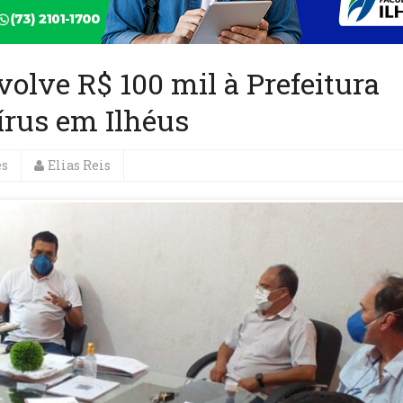
olve R$ 100 mil à Prefeitura
írus em Ilhéus
es
Elias Reis