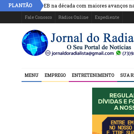
PLANTÃO
mento do IDEB na década com maiores avanços na gestão 
Fale Conosco
Rádios Online
Expediente
MENU
EMPREGO
ENTRETENIMENTO
SUA R