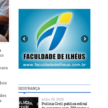
a
no
mara
dois
SEGURANÇA
ades
julho 30, 2026
a
Polícia Civil publica edital