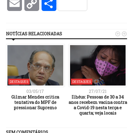
Email
Copy
Compartilhar
Link
NOTÍCIAS RELACIONADAS


DESTAQUES
DESTAQUES
03/05/17
27/07/21
Gilmar Mendes critica
Ilhéus: Pessoas de 30 a 34
tentativa do MPF de
anos recebem vacina contra
pressionar Supremo
a Covid-19 nesta terça e
quarta; veja locais
SEM COMENTÁRIOS