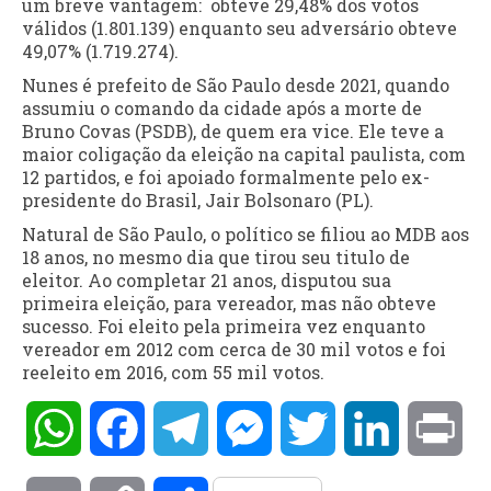
um breve vantagem: obteve 29,48% dos votos
válidos (1.801.139) enquanto seu adversário obteve
49,07% (1.719.274).
Nunes é prefeito de São Paulo desde 2021, quando
assumiu o comando da cidade após a morte de
Bruno Covas (PSDB), de quem era vice. Ele teve a
maior coligação da eleição na capital paulista, com
12 partidos, e foi apoiado formalmente pelo ex-
presidente do Brasil, Jair Bolsonaro (PL).
Natural de São Paulo, o político se filiou ao MDB aos
18 anos, no mesmo dia que tirou seu titulo de
eleitor. Ao completar 21 anos, disputou sua
primeira eleição, para vereador, mas não obteve
sucesso. Foi eleito pela primeira vez enquanto
vereador em 2012 com cerca de 30 mil votos e foi
reeleito em 2016, com 55 mil votos.
WhatsApp
Facebook
Telegram
Messenger
Twitter
LinkedIn
Pri