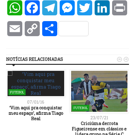
WhatsApp
Facebook
Telegram
Messenger
Twitter
LinkedIn
Pri
Email
Copy
Compartilhar
Link
NOTÍCIAS RELACIONADAS


FUTEBOL
07/01/16
‘Vim aqui pra conquistar
FUTEBOL
meu espaço’, afirma Tiago
23/07/21
Real
Criciúma derrota
Figueirense em clássico e
lidera grupo na Série C