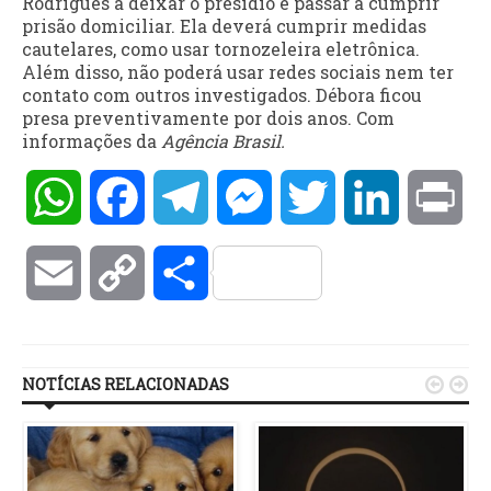
Rodrigues a deixar o presídio e passar a cumprir
prisão domiciliar. Ela deverá cumprir medidas
cautelares, como usar tornozeleira eletrônica.
Além disso, não poderá usar redes sociais nem ter
contato com outros investigados. Débora ficou
presa preventivamente por dois anos. Com
informações da
Agência Brasil.
WhatsApp
Facebook
Telegram
Messenger
Twitter
LinkedIn
Pri
Email
Copy
Compartilhar
Link
NOTÍCIAS RELACIONADAS

