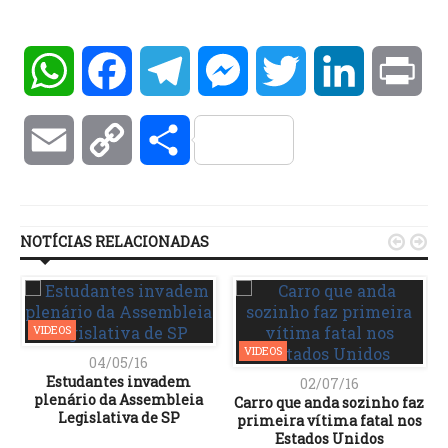
WhatsApp
Facebook
Telegram
Messenger
Twitter
LinkedIn
Pri
Email
Copy
Compartilhar
Link
NOTÍCIAS RELACIONADAS


VIDEOS
VIDEOS
04/05/16
Estudantes invadem
02/07/16
plenário da Assembleia
Carro que anda sozinho faz
Legislativa de SP
primeira vítima fatal nos
Estados Unidos