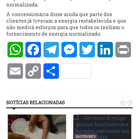
normalizada.
A concessionária disse ainda que parte dos
clientes já tiveram a energia restabelecida e que
não medirá esforços para que todos os tenham o
fornecimento de energia normalizado.
WhatsApp
Facebook
Telegram
Messenger
Twitter
LinkedIn
Pri
Email
Copy
Compartilhar
Link
NOTÍCIAS RELACIONADAS


BASTIDORES