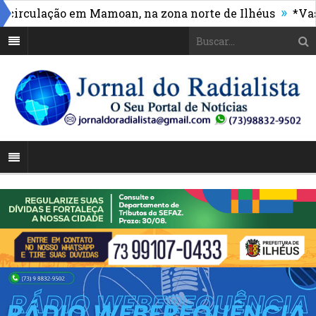
»
rculação em Mamoan, na zona norte de Ilhéus
*Vasco 