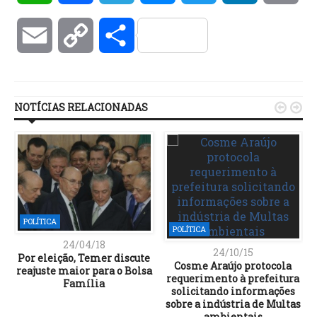
Email
Copy
Compartilhar
Link
NOTÍCIAS RELACIONADAS


POLÍTICA
POLÍTICA
24/04/18
24/10/15
Por eleição, Temer discute
Cosme Araújo protocola
reajuste maior para o Bolsa
requerimento à prefeitura
Família
solicitando informações
sobre a indústria de Multas
ambientais