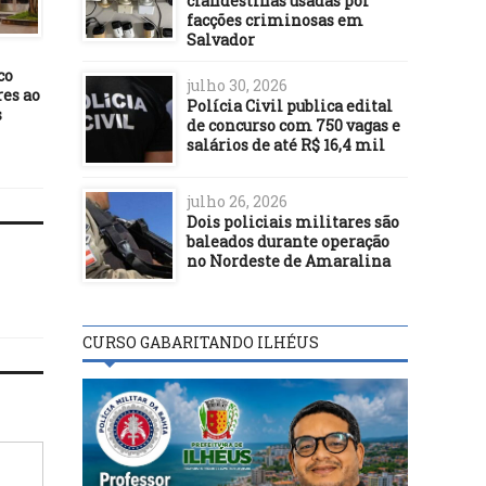
clandestinas usadas por
delegacia do cachorr
04/04/15
facções criminosas em
Mesa diretora da Câmara de
Salvador
Ilhéus protela formação de
Comissão de
co
julho 30, 2026
desapropriações
es ao
Polícia Civil publica edital
s
de concurso com 750 vagas e
salários de até R$ 16,4 mil
julho 26, 2026
Dois policiais militares são
baleados durante operação
no Nordeste de Amaralina
CURSO GABARITANDO ILHÉUS