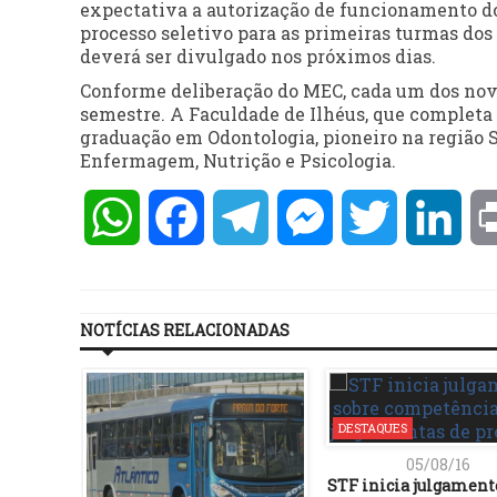
expectativa a autorização de funcionamento do
processo seletivo para as primeiras turmas dos
deverá ser divulgado nos próximos dias.
Conforme deliberação do MEC, cada um dos novo
semestre. A Faculdade de Ilhéus, que completa –
graduação em Odontologia, pioneiro na região Su
Enfermagem, Nutrição e Psicologia.
WhatsApp
Facebook
Telegram
Messenger
Twitter
Lin
NOTÍCIAS RELACIONADAS
DESTAQUES
05/08/16
STF inicia julgament