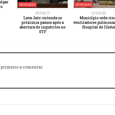
ulgar
DESTAQUES
DESTAQUES
to
15/04/17
11/04/20
Lava Jato: entenda os
Município cede cin
próximos passos após a
ventiladores pulmonar
abertura de inquéritos no
Hospital de Ilhéu
STF
 primeiro a comentar.