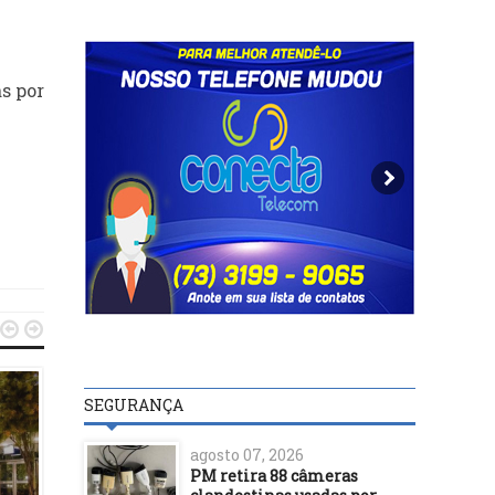
s por


SEGURANÇA
DESTAQUES
agosto 07, 2026
19/07/15
DESTAQUES
PM retira 88 câmeras
Deputado do PV quer cri