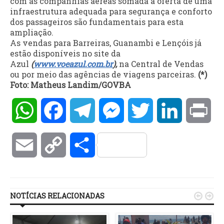
com as companhias aéreas somada à oferta de uma
infraestrutura adequada para segurança e conforto
dos passageiros são fundamentais para esta
ampliação.
As vendas para Barreiras, Guanambi e Lençóis já
estão disponíveis no site da
Azul
(
www.voeazul.com.br
),
na Central de Vendas
ou por meio das agências de viagens parceiras.
(*)
Foto: Matheus Landim/GOVBA
WhatsApp
Facebook
Telegram
Messenger
Twitter
LinkedIn
Pri
Email
Copy
Compartilhar
Link
NOTÍCIAS RELACIONADAS

