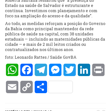
Roberta Santana ressaltou que “a presença do
Estado na saúde de Salvador é estruturante e
contínua. Investimos com planejamento e com
foco na ampliação do acesso e da qualidade”.
Ao todo, as medidas reforçam a posição do Governo
da Bahia como principal mantenedor da rede
pública de saúde na capital, com 38 unidades
estaduais — incluindo as maternidades públicas da
cidade — e mais de 2 mil leitos criados ou
contratualizados nos últimos anos.
foto: Leonardo Rattes / Saúde GovBA
WhatsApp
Facebook
Telegram
Messenger
Twitter
LinkedIn
Pri
Email
Copy
Compartilhar
Link