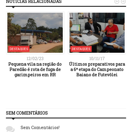
NOTÍCIAS RELACIONADAS


DESTAQUES
DESTAQUES
12/02/23
10/11/17
Pequena vila na região do
Últimos preparativos para
Paredão é rota de fuga de
a 6ª etapa do Campeonato
garimpeiros em RR
Baiano de Futevôlei
SEM COMENTÁRIOS
Sem Comentários!