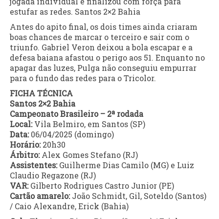
jogada individual e finalizou com força para
estufar as redes. Santos 2×2 Bahia
Antes do apito final, os dois times ainda criaram
boas chances de marcar o terceiro e sair com o
triunfo. Gabriel Veron deixou a bola escapar e a
defesa baiana afastou o perigo aos 51. Enquanto no
apagar das luzes, Pulga não conseguiu empurrar
para o fundo das redes para o Tricolor.
FICHA TÉCNICA
Santos 2×2 Bahia
Campeonato Brasileiro – 2ª rodada
Local:
Vila Belmiro, em Santos (SP)
Data:
06/04/2025 (domingo)
Horário:
20h30
Árbitro:
Alex Gomes Stefano (RJ)
Assistentes:
Guilherme Dias Camilo (MG) e Luiz
Claudio Regazone (RJ)
VAR:
Gilberto Rodrigues Castro Junior (PE)
Cartão amarelo:
João Schmidt, Gil, Soteldo (Santos)
/ Caio Alexandre, Erick (Bahia)