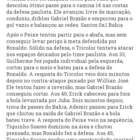
descolou ótimo passe para o camisa 14 nas costas
da defesa paulista. Ele avançou livre de marcação,
conduziu, driblou Gabriel Brazão e empurrou para o
gol vazio e balançou as redes. Santos 0x1 Bahia
Após o Peixe tentou partir para o abafa, mas sem
conseguir levar perigo à meta defendida por
Ronaldo. Sólido na defesa, o Tricolor tentava atacar
nos espaços deixados pelo time paulista. Aos 33,
Guilherme fez jogada individual pela esquerda,
cortou para o meio e bateu para a defesa de
Ronaldo. A resposta do Tricolor veio dois minutos
depois no contra-ataque puxado por Willian José.
Ele tentou fazer a inversão, mas Gabriel Brazão
conseguiu cortar. Aos 40, Erick cabeceou para fora
a bola levantada por Juba. Dois minutos depois,
troca de passes do Bahia, Ademir passou para Erick
que chutou na saída de Gabriel Brazão e a bola
bateu trave. A resposta do Peixe veio na sequência,
Tiquinho Soares dominou na área e chutou
prensado, mas Ronaldo fez a defesa. Aos 45,
Tiquinho Soares perdeu uma oportunidade incrível