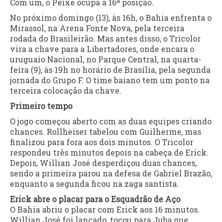
Com um, o Peixe ocupa a 16ª posição.
No próximo domingo (13), às 16h, o Bahia enfrenta o
Mirassol, na Arena Fonte Nova, pela terceira
rodada do Brasileirão. Mas antes disso, o Tricolor
vira a chave para a Libertadores, onde encara o
uruguaio Nacional, no Parque Central, na quarta-
feira (9), às 19h no horário de Brasília, pela segunda
jornada do Grupo F. O time baiano tem um ponto na
terceira colocação da chave.
Primeiro tempo
O jogo começou aberto com as duas equipes criando
chances. Rollheiser tabelou com Guilherme, mas
finalizou para fora aos dois minutos. O Tricolor
respondeu três minutos depois na cabeça de Erick.
Depois, Willian José desperdiçou duas chances,
sendo a primeira parou na defesa de Gabriel Brazão,
enquanto a segunda ficou na zaga santista.
Erick abre o placar para o Esquadrão de Aço
O Bahia abriu o placar com Erick aos 16 minutos.
Willian José foi lançado, tocou para Juba que