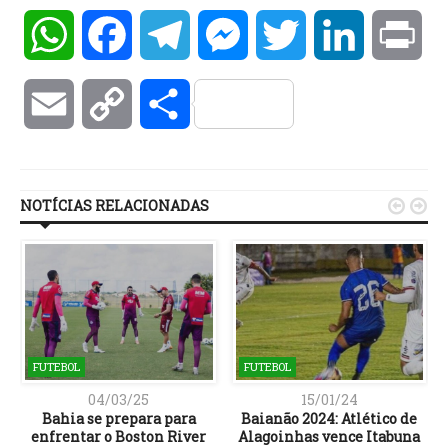
WhatsApp
Facebook
Telegram
Messenger
Twitter
LinkedIn
Pri
Email
Copy
Compartilhar
Link
NOTÍCIAS RELACIONADAS


FUTEBOL
FUTEBOL
04/03/25
15/01/24
Bahia se prepara para
Baianão 2024: Atlético de
enfrentar o Boston River
Alagoinhas vence Itabuna