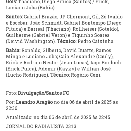
Gols:
Thaciano, Diego Pituca (Santos) / Erick,
Luciano Juba (Bahia)
Santos:
Gabriel Brazão; JP Chermont, Gil, Zé Ivaldo
e Escobar; João Schmidt, Gabriel Bontempo (Diego
Pituca) e Barreal (Thaciano); Rollheiser (Soteldo),
Guilherme (Gabriel Veron) e Tiquinho Soares
(Deivid Washington).
Técnico:
Pedro Caixinha.
Bahia:
Ronaldo; Gilberto, David Duarte, Ramos
Mingo e Luciano Juba; Caio Alexandre (Cauly),
Erick e Rodrigo Nestor (Jean Lucas); Iago Borduchi
(Erick Pulga), Ademir (Kayky) e Willian José
(Lucho Rodríguez).
Técnico:
Rogério Ceni.
Foto:
Divulgação/Santos FC
Por:
Leandro Aragão
no dia 06 de abril de 2025 às
22:36
Atualizado: no dia 06 de abril de 2025 às 22:45
JORNAL DO RADIALISTA 23:13