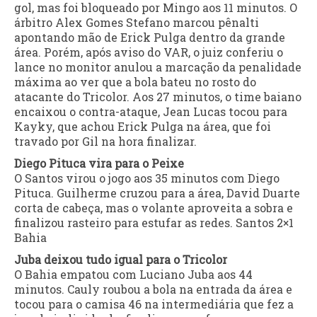
gol, mas foi bloqueado por Mingo aos 11 minutos. O
árbitro Alex Gomes Stefano marcou pênalti
apontando mão de Erick Pulga dentro da grande
área. Porém, após aviso do VAR, o juiz conferiu o
lance no monitor anulou a marcação da penalidade
máxima ao ver que a bola bateu no rosto do
atacante do Tricolor. Aos 27 minutos, o time baiano
encaixou o contra-ataque, Jean Lucas tocou para
Kayky, que achou Erick Pulga na área, que foi
travado por Gil na hora finalizar.
Diego Pituca vira para o Peixe
O Santos virou o jogo aos 35 minutos com Diego
Pituca. Guilherme cruzou para a área, David Duarte
corta de cabeça, mas o volante aproveita a sobra e
finalizou rasteiro para estufar as redes. Santos 2×1
Bahia
Juba deixou tudo igual para o Tricolor
O Bahia empatou com Luciano Juba aos 44
minutos. Cauly roubou a bola na entrada da área e
tocou para o camisa 46 na intermediária que fez a