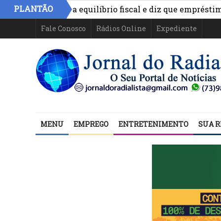
PLANTÃO
nimo aponta equilíbrio fiscal e diz que empréstimos fina
Fale Conosco
Rádios Online
Expediente
MENU
EMPREGO
ENTRETENIMENTO
SUA R