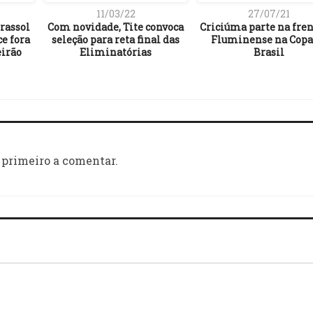
11/03/22
27/07/21
rassol
Com novidade, Tite convoca
Criciúma parte na fren
ce fora
seleção para reta final das
Fluminense na Copa
eirão
Eliminatórias
Brasil
 primeiro a comentar.