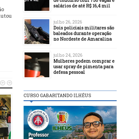
de concurso com 750 vagas e
salários de até R$ 16,4 mil
ão
hutou
julho 26, 2026
Dois policiais militares são
baleados durante operação
no Nordeste de Amaralina
julho 24, 2026
Mulheres podem comprar e
usar spray de pimenta para
defesa pessoal


CURSO GABARITANDO ILHÉUS
FUTEBOL
06/12/19
ILHÉUS: Radialista Jú
FUTEBOL
César será o novo assesso