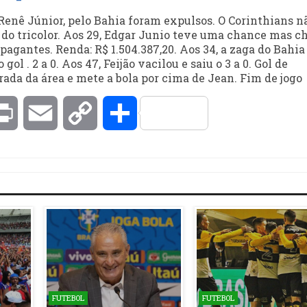
 Renê Júnior, pelo Bahia foram expulsos. O Corinthians n
 do tricolor. Aos 29, Edgar Junio teve uma chance mas c
pagantes. Renda: R$ 1.504.387,20. Aos 34, a zaga do Bahia
l . 2 a 0. Aos 47, Feijão vacilou e saiu o 3 a 0. Gol de
rada da área e mete a bola por cima de Jean. Fim de jogo
kedIn
Print
Email
Copy
Compartilhar
Link
FUTEBOL
FUTEBOL