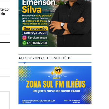
imprensa do Colo Colo F
16/04/23
te do
Vitória começa hoje sua
 do
caminhada rumo a série A
em 2024
ACESSE ZONA SUL FM ILHÉUS