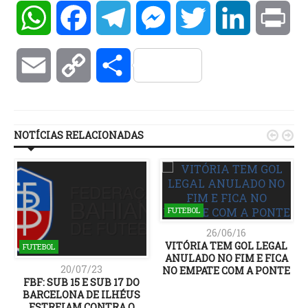
WhatsApp
Facebook
Telegram
Messenger
Twitter
LinkedIn
Pri
Email
Copy
Compartilhar
Link
NOTÍCIAS RELACIONADAS


FUTEBOL
26/06/16
VITÓRIA TEM GOL LEGAL
FUTEBOL
ANULADO NO FIM E FICA
20/07/23
NO EMPATE COM A PONTE
FBF: SUB 15 E SUB 17 DO
BARCELONA DE ILHÉUS
ESTREIAM CONTRA O