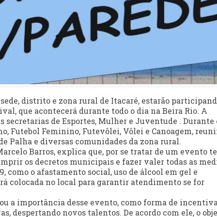
ede, distrito e zona rural de Itacaré, estarão participan
ival, que acontecerá durante todo o dia na Beira Rio. A
das secretarias de Esportes, Mulher e Juventude . Durante 
no, Futebol Feminino, Futevôlei, Vôlei e Canoagem, reun
 de Palha e diversas comunidades da zona rural.
arcelo Barros, explica que, por se tratar de um evento te
umprir os decretos municipais e fazer valer todas as med
, como o afastamento social, uso de álcool em gel e
 colocada no local para garantir atendimento se for
acou a importância desse evento, como forma de incentiva
as, despertando novos talentos. De acordo com ele, o obj