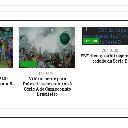
Link
FUTEBOL
30/10/20
FBF divulga arbitragem
rodada da Série B
FUTEBOL
14/04/24
ANO:
Vitória perde para
una. 5
Palmeiras em retorno à
Série A do Campeonato
Brasileiro