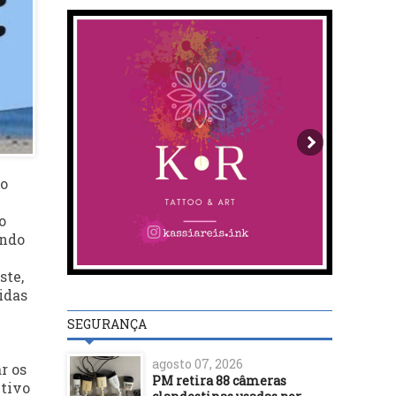
do
o
indo
ste,
idas
SEGURANÇA
agosto 07, 2026
r os
PM retira 88 câmeras
etivo