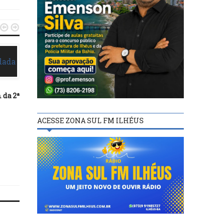


 da 2ª
FUTEBOL
FUTEBOL
ACESSE ZONA SUL FM ILHÉUS
29/09/23
31/10/22
TOBIAS TREINADOR DE
Fluminense derrota Cea
GOLEIROS RETORNA AO
garante presença na
BARCELONA
Libertadores