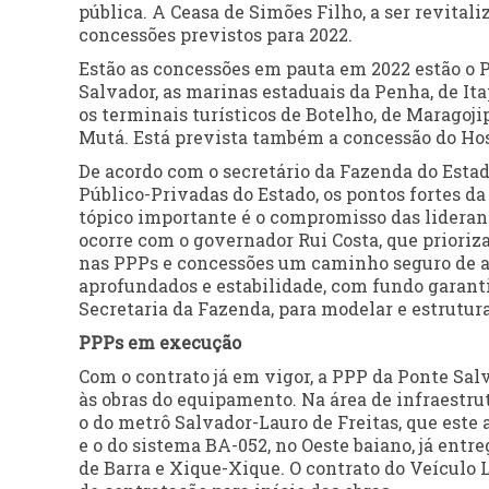
pública. A Ceasa de Simões Filho, a ser revital
concessões previstos para 2022.
Estão as concessões em pauta em 2022 estão o P
Salvador, as marinas estaduais da Penha, de It
os terminais turísticos de Botelho, de Maragoji
Mutá. Está prevista também a concessão do Hosp
De acordo com o secretário da Fazenda do Estad
Público-Privadas do Estado, os pontos fortes d
tópico importante é o compromisso das lideranç
ocorre com o governador Rui Costa, que priori
nas PPPs e concessões um caminho seguro de at
aprofundados e estabilidade, com fundo garanti
Secretaria da Fazenda, para modelar e estruturar
PPPs em execução
Com o contrato já em vigor, a PPP da Ponte Salv
às obras do equipamento. Na área de infraestru
o do metrô Salvador-Lauro de Freitas, que este 
e o do sistema BA-052, no Oeste baiano, já entr
de Barra e Xique-Xique. O contrato do Veículo 