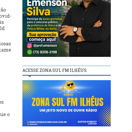
tão
ovid-
is
ld
iosas
exame
ACESSE ZONA SUL FM ILHÉUS
os
que o