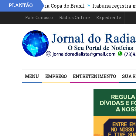
»
PLANTÃO
PR e segue na Copa do Brasil
Itabuna registra maior c
Fale Conosco
Rádios Online
Expediente
MENU
EMPREGO
ENTRETENIMENTO
SUA R