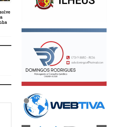
06/07/21
08/06/25
solve
BNDES disponibiliza R$ 5,1
VALDINALDO PORTUG
ra
bilhões para o pequeno
(papai de Edinei), faze
nha
produtor rural
aniversário hoje. Parab