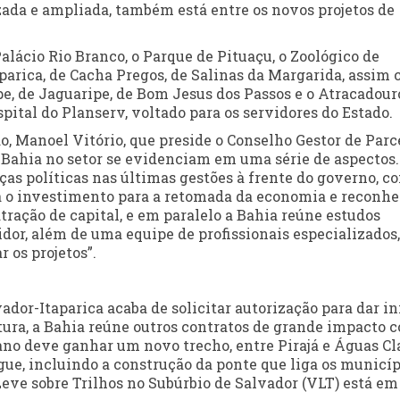
izada e ampliada, também está entre os novos projetos de
alácio Rio Branco, o Parque de Pituaçu, o Zoológico de
aparica, de Cacha Pregos, de Salinas da Margarida, assim
pe, de Jaguaripe, de Bom Jesus dos Passos e o Atracadour
ital do Planserv, voltado para os servidores do Estado.
o, Manoel Vitório, que preside o Conselho Gestor de Parc
a Bahia no setor se evidenciam em uma série de aspectos
as políticas nas últimas gestões à frente do governo, c
za o investimento para a retomada da economia e reconh
ração de capital, e em paralelo a Bahia reúne estudos
dor, além de uma equipe de profissionais especializados,
 os projetos”.
ador-Itaparica acaba de solicitar autorização para dar in
tura, a Bahia reúne outros contratos de grande impacto 
ano deve ganhar um novo trecho, entre Pirajá e Águas Cl
egue, incluindo a construção da ponte que liga os municí
Leve sobre Trilhos no Subúrbio de Salvador (VLT) está em