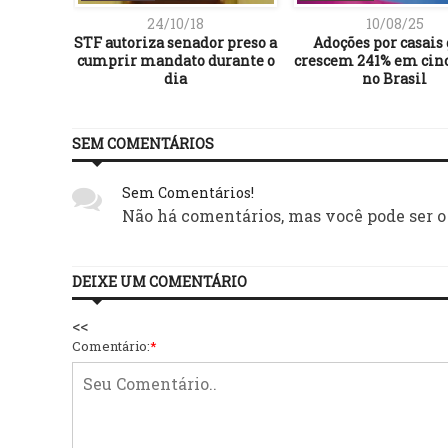
24/10/18
10/08/25
TUGAL
STF autoriza senador preso a
Adoções por casais 
fazendo
cumprir mandato durante o
crescem 241% em cin
arabéns!
dia
no Brasil
SEM COMENTÁRIOS
Sem Comentários!
Não há comentários, mas você pode ser o
DEIXE UM COMENTÁRIO
<<
Comentário:
*