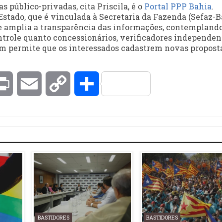
s público-privadas, cita Priscila, é o
Portal PPP Bahia
.
stado, que é vinculada à Secretaria da Fazenda (Sefaz-Ba
r e amplia a transparência das informações, contempland
trole quanto concessionários, verificadores independent
m permite que os interessados cadastrem novas propost
kedIn
Print
Email
Copy
Compartilhar
Link
BASTIDORES
BASTIDORES