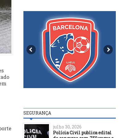
es
tado
 em
SEGURANÇA
julho 30, 2026
porte
Polícia Civil publica edital