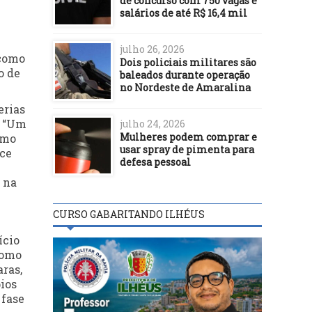
de concurso com 750 vagas e
salários de até R$ 16,4 mil
julho 26, 2026
 como
Dois policiais militares são
o de
baleados durante operação
no Nordeste de Amaralina
erias
. “Um
julho 24, 2026
Mulheres podem comprar e
omo
usar spray de pimenta para
ece
defesa pessoal
 na
CURSO GABARITANDO ILHÉUS
ício
como
aras,
pios
 fase