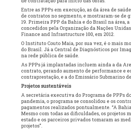
de contratação para início das obras.
Entre as PPPs em execução, as da área de saúde
de contratos no segmento, e mostraram-se de g
19. Primeira PPP da Bahia e do Brasil na área, 
concedidos pela Organização da Nações Unidas 
Finance and Infrastructure 100, em 2012.
O Instituto Couto Maia, por sua vez, é o mais 
do Brasil. Já a Central de Diagnósticos por Im
na rede pública de saúde.
As PPPs já implantadas incluem ainda a da Are
contrato, gerando aumento de performance e e
contraprestação, e a do Emissário Submarino d
Projetos sustentáveis
A secretária executiva do Programa de PPPs do
pandemia, o programa se consolidou e os contr
pagamentos realizados pontualmente. “A Bahia
Mesmo com todas as dificuldades, os projetos m
estado e os parceiros privados tomaram as medi
projetos”.