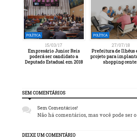
POLÍTICA
POLÍTICA
15/03/17
27/07/18
anciona
Empresário Junior Reis
Prefeitura de Ilhéus 
etos e
poderá ser candidato a
projeto para implant
ro
Deputado Estadual em 2018
shopping cente
SEM COMENTÁRIOS
Sem Comentários!
Não há comentários, mas você pode ser o
DEIXE UM COMENTÁRIO