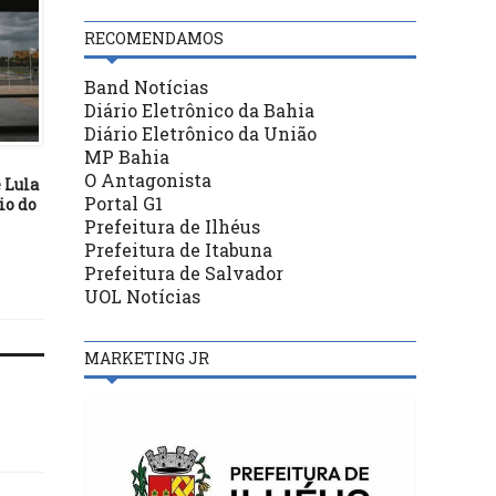
RECOMENDAMOS
Band Notícias
Diário Eletrônico da Bahia
POLÍTICA
POLÍTICA
Diário Eletrônico da União
MP Bahia
12/03/21
02/01/24
O Antagonista
 Lula
Comissão de saúde tem
Presidente Lula sanci
Portal G1
io do
agenda com secretário e
LDO de 2024 com vetos
debate sobre PL que cria o
meta fiscal zero
Prefeitura de Ilhéus
Prontuário Eletrônico do
Prefeitura de Itabuna
Paciente
Prefeitura de Salvador
UOL Notícias
MARKETING JR