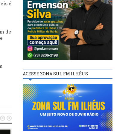
eis é
ém de
 e
em
ACESSE ZONA SUL FM ILHÉUS

