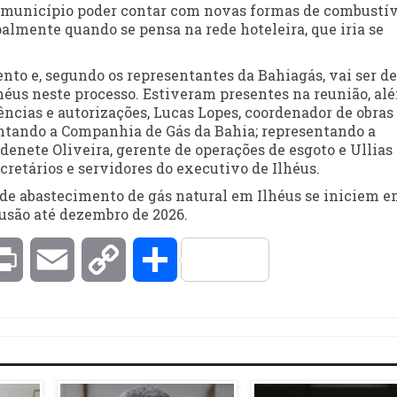
o município poder contar com novas formas de combustív
palmente quando se pensa na rede hoteleira, que iria se
mento e, segundo os representantes da Bahiagás, vai ser de
héus neste processo. Estiveram presentes na reunião, al
ências e autorizações, Lucas Lopes, coordenador de obras
ntando a Companhia de Gás da Bahia; representando a
denete Oliveira, gerente de operações de esgoto e Ullias
cretários e servidores do executivo de Ilhéus.
 de abastecimento de gás natural em Ilhéus se iniciem 
usão até dezembro de 2026.
kedIn
Print
Email
Copy
Compartilhar
Link