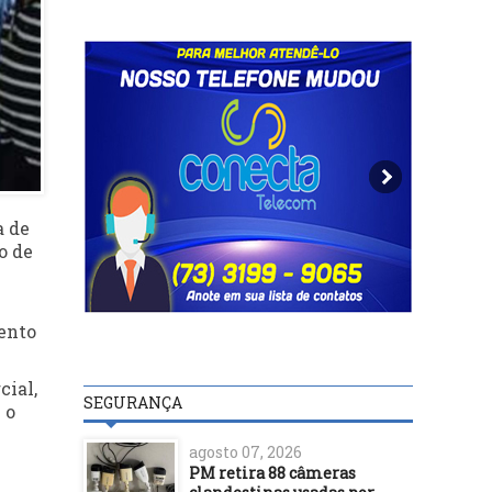
a de
o de
mento
cial,
SEGURANÇA
 o
agosto 07, 2026
PM retira 88 câmeras