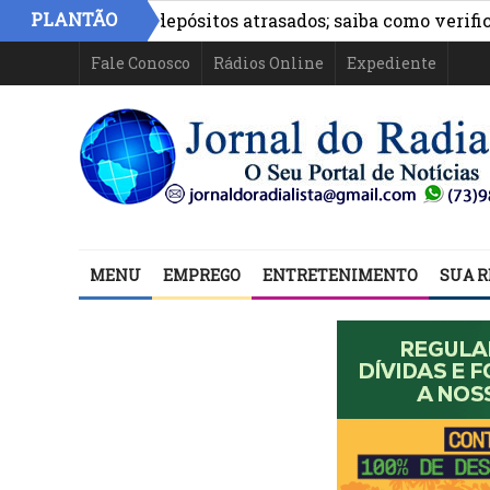
»
PLANTÃO
estão com depósitos atrasados; saiba como verificar
Se
Fale Conosco
Rádios Online
Expediente
MENU
EMPREGO
ENTRETENIMENTO
SUA R