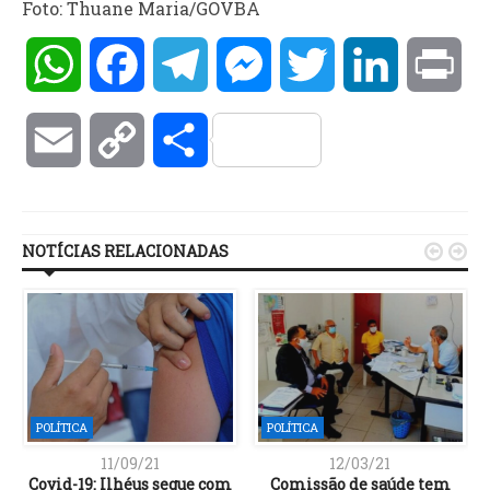
Foto: Thuane Maria/GOVBA
WhatsApp
Facebook
Telegram
Messenger
Twitter
LinkedIn
Pri
Email
Copy
Compartilhar
Link
NOTÍCIAS RELACIONADAS


POLÍTICA
POLÍTICA
11/09/21
12/03/21
Covid-19: Ilhéus segue com
Comissão de saúde tem