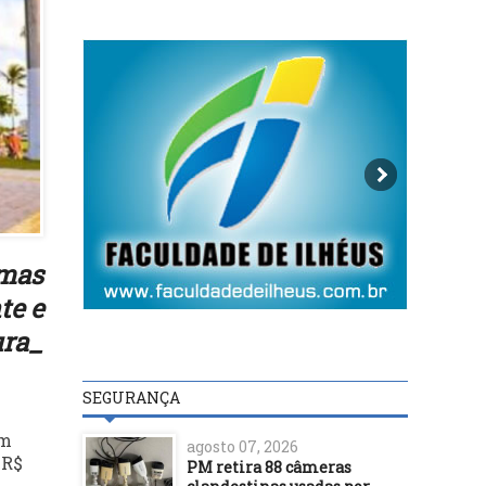
amas
te e
ura_
SEGURANÇA
em
agosto 07, 2026
 R$
PM retira 88 câmeras