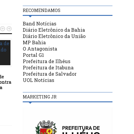
RECOMENDAMOS
Band Notícias


Diário Eletrônico da Bahia
Diário Eletrônico da União
MP Bahia
O Antagonista
Portal G1
Prefeitura de Ilhéus
DESTAQUES
Prefeitura de Itabuna
09/12/16
Prefeitura de Salvador
de
CÂMARA REALIZA
DESTAQUES
UOL Notícias
ontra
SEMINÁRIO SOBRE
a
COMUNICAÇÃO E
12/05/19
PARTICIPAÇÃO SOCIAL
Em 100 dias de Legislat
MARKETING JR
Senado bate recorde 
produção legislativa