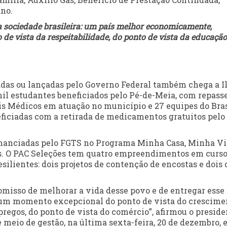
no.
 a sociedade brasileira: um país melhor economicamente,
o de vista da respeitabilidade, do ponto de vista da educaçã
madas ou lançadas pelo Governo Federal também chega a I
mil estudantes beneficiados pelo Pé-de-Meia, com repass
ais Médicos em atuação no município e 27 equipes do Bras
eficiadas com a retirada de medicamentos gratuitos pelo
financiadas pelo FGTS no Programa Minha Casa, Minha Vi
s. O PAC Seleções tem quatro empreendimentos em curso
ilientes: dois projetos de contenção de encostas e dois 
isso de melhorar a vida desse povo e de entregar esse 
e um momento excepcional do ponto de vista do crescime
regos, do ponto de vista do comércio”, afirmou o preside
e meio de gestão, na última sexta-feira, 20 de dezembro,