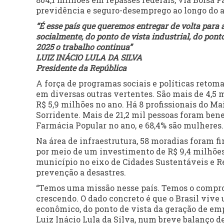
previdência e seguro-desemprego ao longo do a
“É esse país que queremos entregar de volta para
socialmente, do ponto de vista industrial, do pont
2025 o trabalho continua”
LUIZ INÁCIO LULA DA SILVA
Presidente da República
A força de programas sociais e políticas reto
em diversas outras vertentes. São mais de 4,5 
R$ 5,9 milhões no ano. Há 8 profissionais do M
Sorridente. Mais de 21,2 mil pessoas foram ben
Farmácia Popular no ano, e 68,4% são mulheres.
Na área de infraestrutura, 58 moradias foram 
por meio de um investimento de R$ 9,4 milhõe
município no eixo de Cidades Sustentáveis e Res
prevenção a desastres.
“Temos uma missão nesse país. Temos o comprom
crescendo. O dado concreto é que o Brasil viv
econômico, do ponto de vista da geração de emp
Luiz Inácio Lula da Silva, num breve balanço d