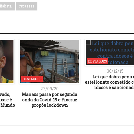
dialista
repasses
DESTAQUES
30/12/15
Lei que dobra pena 
DESTAQUES
estelionato cometido c
idosos é sancionad
27/09/20
vado,
Manaus passa por segunda
ca e é
onda da Covid-19 e Fiocruz
o Mundo
propõe lockdown