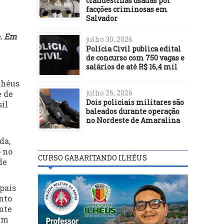
clandestinas usadas por
facções criminosas em
Salvador
o. Em
julho 30, 2026
Polícia Civil publica edital
de concurso com 750 vagas e
salários de até R$ 16,4 mil
lhéus
julho 26, 2026
e de
Dois policiais militares são
il
baleados durante operação
no Nordeste de Amaralina
da,
 no
CURSO GABARITANDO ILHÉUS
de
país
nto
nte
 em