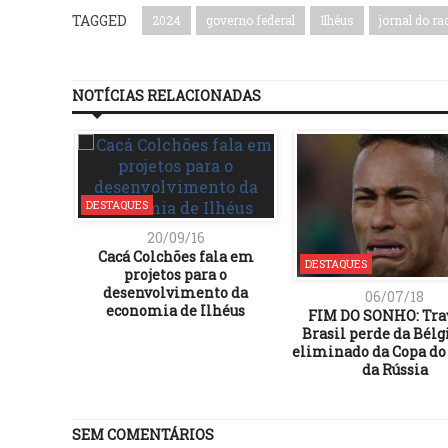
TAGGED
2024
governo federal
Ilhéus
jornal do ra
NOTÍCIAS RELACIONADAS
DESTAQUES
20/09/16
Cacá Colchões fala em
DESTAQUES
projetos para o
desenvolvimento da
06/07/18
economia de Ilhéus
FIM DO SONHO: Tra
Brasil perde da Bélgi
eliminado da Copa d
da Rússia
SEM COMENTÁRIOS