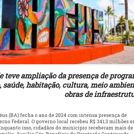
de teve ampliação da presença de progr
 saúde, habitação, cultura, meio ambien
obras de infraestrut
héus (BA) fecha o ano de 2024 com intensa presença de
erno Federal. O governo local recebeu R$ 341,3 milhões 
 Enquanto isso, cidadãos do município receberam mais de
amília, Auxílio Gás, Benefício de Prestação Continuada,