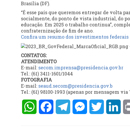
Brasília (DF).
“É esse país que queremos entregar de volta pa
socialmente, do ponto de vista industrial, do po
educação. Em 2025 o trabalho continua”, complet
confraternização de fim de ano.
Confira um resumo dos investimentos federai
CONTATOS:
ATENDIMENTO
E-mail:
secom.imprensa@presidencia.
gov.br
Tel.: (61) 3411-1601/1044
FOTOGRAFIA
E-mail:
seaud.secom@presidencia.gov.b
Tel.: (61) 98100-1993 (apenas por mensagem vi
WhatsApp
Facebook
Telegram
Messenger
Twitter
Lin