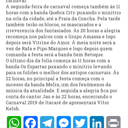
carnaval.
A segunda-feira de carnaval começa também às 11
horas com a banda Quebra City puxando o minitrio
na orla da cidade, até a Praia da Concha. Pela tarde
também terão os blocos, os mascarados e a
irreverencia dos fantasiados. Às 20 horas a alegria
recomeça nos palcos com o Grupo Amassa e logo
depois será Vitrine do Amor. À meia noite será a
vez de Rafa e Pipo Marques e logo depois quem
comanda a festa será a banda Sem Retoque.
O último dia da folia começa às 11 horas com a
banda Os Espartas puxando o minitrio levando
para os foliões o melhor dos antigos carnavais. Às
22 horas, no principal a festa começa com o
sucesso da banda Melin, um dos fenômenos da
música da atualidade. E seguida a alegria fica por
conta do cantor Jau e às 22 horas, encerrando o
Carnaval 2019 de Itacaré de apresentará Vítor
Kelsh.
WhatsApp
Facebook
Telegram
Messenger
Twitter
LinkedIn
Pri