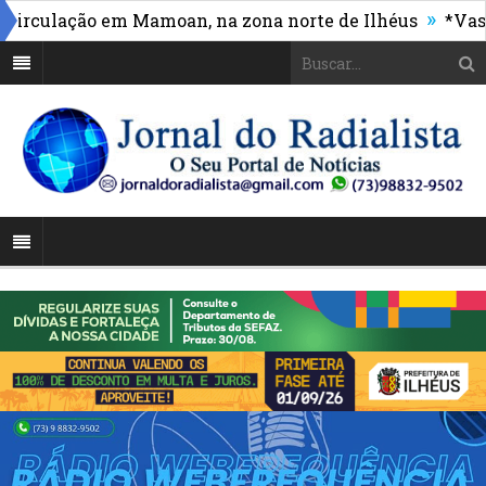
»
ulação em Mamoan, na zona norte de Ilhéus
*Vasco ma