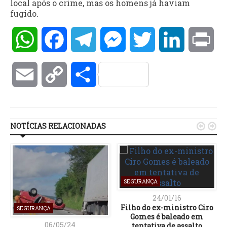
local após o crime, mas os homens já haviam
fugido.
WhatsApp
Facebook
Telegram
Messenger
Twitter
LinkedIn
Pri
Email
Copy
Compartilhar
Link
NOTÍCIAS RELACIONADAS


SEGURANÇA
24/01/16
Filho do ex-ministro Ciro
SEGURANÇA
Gomes é baleado em
06/05/24
tentativa de assalto