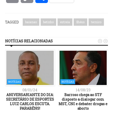
Link
TAGGED
baianao
betinho
estreia
Ilhéus
tecnico
NOTÍCIAS RELACIONADAS


NOTÍCIAS
NOTÍCIAS
08/01/24
14/08/23
ANIVERSARIANTE DO DIA:
Barroso chega ao STF
SECRETÁRIO DE ESPORTES
disposto a dialogar com
LUIZ CARLOS ESCUTA.
MST, CNI e debater drogas e
PARABÉNS!
aborto