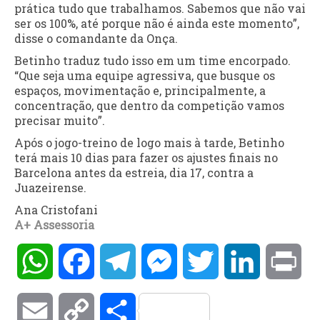
prática tudo que trabalhamos. Sabemos que não vai
ser os 100%, até porque não é ainda este momento”,
disse o comandante da Onça.
Betinho traduz tudo isso em um time encorpado.
“Que seja uma equipe agressiva, que busque os
espaços, movimentação e, principalmente, a
concentração, que dentro da competição vamos
precisar muito”.
Após o jogo-treino de logo mais à tarde, Betinho
terá mais 10 dias para fazer os ajustes finais no
Barcelona antes da estreia, dia 17, contra a
Juazeirense.
Ana Cristofani
A+ Assessoria
WhatsApp
Facebook
Telegram
Messenger
Twitter
LinkedIn
Pri
Email
Copy
Compartilhar