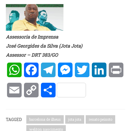
Assessoria de Imprensa
José Georgides da Silva (Jota Jota)
Assessor – DRT 383/GO
WhatsApp
Facebook
Telegram
Messenger
Twitter
LinkedIn
Pri
Email
Copy
Compartilhar
Link
TAGGED
barcelona de ilheus
jota jota
renato peixoto
weliton nascimento