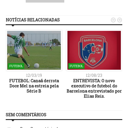
NOTÍCIAS RELACIONADAS


FUTEBOL
FUTEBOL
12/03/19
12/08/23
FUTEBOL: Canaã derrota
ENTREVISTA: O novo
a
Doce Mel na estreia pela
executivo de futebol do
Série B
Barcelona entrevistado por
Elias Reis.
SEM COMENTÁRIOS