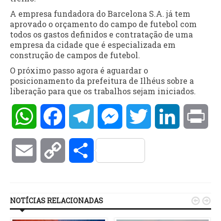
A empresa fundadora do Barcelona S.A. já tem
aprovado o orçamento do campo de futebol com
todos os gastos definidos e contratação de uma
empresa da cidade que é especializada em
construção de campos de futebol.
O próximo passo agora é aguardar o
posicionamento da prefeitura de Ilhéus sobre a
liberação para que os trabalhos sejam iniciados.
WhatsApp
Facebook
Telegram
Messenger
Twitter
LinkedIn
Pri
Email
Copy
Compartilhar
Link
NOTÍCIAS RELACIONADAS

