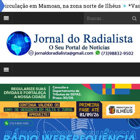
»
ulação em Mamoan, na zona norte de Ilhéus
*Vasco ma