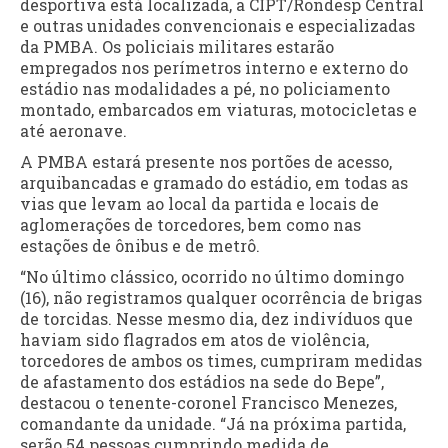
desportiva está localizada, a CIPT/Rondesp Central
e outras unidades convencionais e especializadas
da PMBA. Os policiais militares estarão
empregados nos perímetros interno e externo do
estádio nas modalidades a pé, no policiamento
montado, embarcados em viaturas, motocicletas e
até aeronave.
A PMBA estará presente nos portões de acesso,
arquibancadas e gramado do estádio, em todas as
vias que levam ao local da partida e locais de
aglomerações de torcedores, bem como nas
estações de ônibus e de metrô.
“No último clássico, ocorrido no último domingo
(16), não registramos qualquer ocorrência de brigas
de torcidas. Nesse mesmo dia, dez indivíduos que
haviam sido flagrados em atos de violência,
torcedores de ambos os times, cumpriram medidas
de afastamento dos estádios na sede do Bepe”,
destacou o tenente-coronel Francisco Menezes,
comandante da unidade. “Já na próxima partida,
serão 54 pessoas cumprindo medida de