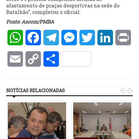
afastamento de praças desportivas na sede do
Batalhão”, completou o oficial.
Fonte: Ascom/PMBA
WhatsApp
Facebook
Telegram
Messenger
Twitter
LinkedIn
Pri
Email
Copy
Compartilhar
Link
NOTÍCIAS RELACIONADAS

