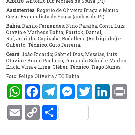
Árbitro
: Antonio Dib Moraes de Sousa (PI)
Assistentes:
Rogério de Oliveira Braga e Mauro
Cezar Evangelista de Sousa (ambos do PI)
Bahia
: Danilo Fernandes; Nino Paraíba, Conti, Luiz
Otávio e Matheus Bahia; Patrick, Daniel,
Raí, Juninho Capixaba; Rodallega (Rodriginho) e
Gilberto.
Técnico
: Guto Ferreira.
Ceará
: João Ricardo; Gabriel Dias, Messias, Luiz
Otávio e Bruno Pacheco; Fernando Sobral e Marlon;
Erick, Vina e Lima; Cléber.
Técnico
: Tiago Nunes.
Foto: Felipe Oliveira / EC Bahia
WhatsApp
Facebook
Telegram
Messenger
Twitter
LinkedIn
Pri
Email
Copy
Compartilhar
Link