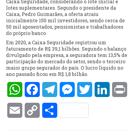
Caixa Seguridade, considerando o lote inicial e
lotes suplementares. Segundo o presidente da
Caixa, Pedro Guimarães, a oferta atraiu
inicialmente 150 mil investidores, sendo cerca de
50 mil aposentados, pensionistas e trabalhadores
do próprio banco.
Em 2020, a Caixa Seguridade registrou um
faturamento de R$ 39,1 bilhões. Segundo o balanço
divulgado pela empresa, a seguradora tem 13,5% de
participação do mercado do setor, sendo o terceiro
maior grupo segurador do país. O lucro líquido no
ano passado ficou em R$ 1,8 bilhão.
WhatsApp
Facebook
Telegram
Messenger
Twitter
LinkedIn
Pri
Email
Copy
Compartilhar
Link