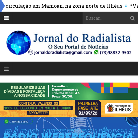
»
rculação em Mamoan, na zona norte de Ilhéus
*Vasco 