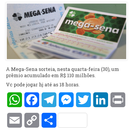
A Mega-Sena sorteia, nesta quarta-feira (30), um
prêmio acumulado em R$ 110 milhões.
Vc pode jogar hj até as 18 horas.
WhatsApp
Facebook
Telegram
Messenger
Twitter
LinkedIn
Pri
Email
Copy
Compartilhar