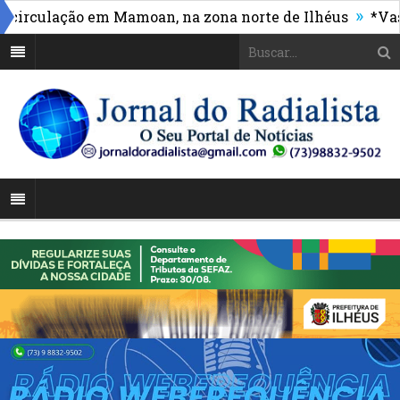
»
culação em Mamoan, na zona norte de Ilhéus
*Vasco m