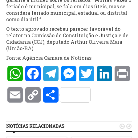
feriado é municipal, se fala em dias úteis, mas se
considera feriado municipal, estadual ou distrital
como dia útil.”
O texto aprovado recebeu parecer favorável do
relator na Comissão de Constituição e Justiça e de
Cidadania (CCJ), deputado Arthur Oliveira Maia
(União-BA).
Fonte: Agência Câmara de Notícias
WhatsApp
Facebook
Telegram
Messenger
Twitter
LinkedIn
Pri
Email
Copy
Compartilhar
Link
NOTÍCIAS RELACIONADAS

