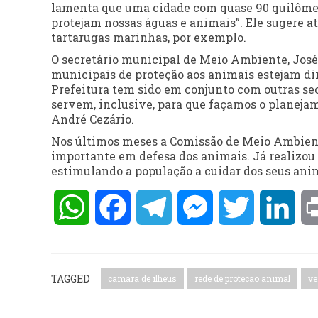
lamenta que uma cidade com quase 90 quilômetr
protejam nossas águas e animais”. Ele sugere at
tartarugas marinhas, por exemplo.
O secretário municipal de Meio Ambiente, José 
municipais de proteção aos animais estejam dir
Prefeitura tem sido em conjunto com outras se
servem, inclusive, para que façamos o planejam
André Cezário.
Nos últimos meses a Comissão de Meio Ambien
importante em defesa dos animais. Já realizou 
estimulando a população a cuidar dos seus anim
WhatsApp
Facebook
Telegram
Messenger
Twitter
Lin
TAGGED
camara de ilheus
rede de protecao animal
ve