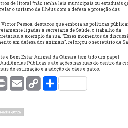
os de litoral “não tenha leis municipais ou estaduais q
relar o turismo de Ilhéus com a defesa e proteção das
Victor Pessoa, destacou que embora as políticas pública
etamente ligadas à secretaria de Saúde, o trabalho da
cretarias, a exemplo da sua. “Esses momentos de discuss
ento em defesa dos animais”, reforçou o secretário de Sa
te e Bem Estar Animal da Câmara tem tido um papel
Audiências Públicas e até ações nas ruas do centro da ci
ais de estimação e a adoção de cães e gatos.
kedIn
Print
Email
Copy
Compartilhar
Link
reador gurita