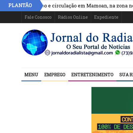
PLANTÃO
hora acesso e circulação em Mamoan, na zona norte de 
Fale Conosco
Rádios Online
Expediente
MENU
EMPREGO
ENTRETENIMENTO
SUA R