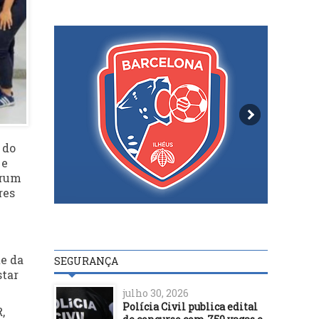
 do
 e
órum
res
e da
SEGURANÇA
star
julho 30, 2026
Polícia Civil publica edital
,