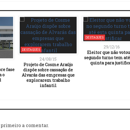
DESTAQUES
29/12/16
DESTAQUES
Eleitor que não votou
segundo turno tem até
24/08/15
quinta para justific
Projeto de Cosme Araújo
re fase
dispõe sobre cassação de
a o
Alvarás das empresas que
1
explorarem trabalho
infantil
 primeiro a comentar.