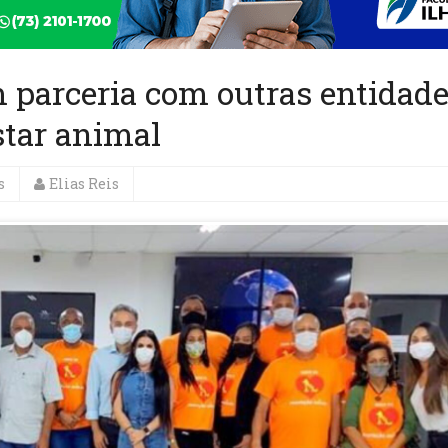
m parceria com outras entidade
star animal
s
Elias Reis