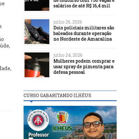
de concurso com 750 vagas e
ue
salários de até R$ 16,4 mil
julho 26, 2026
s
Dois policiais militares são
baleados durante operação
ão
no Nordeste de Amaralina
úde,
julho 24, 2026
Mulheres podem comprar e
usar spray de pimenta para
dade,
defesa pessoal
CURSO GABARITANDO ILHÉUS