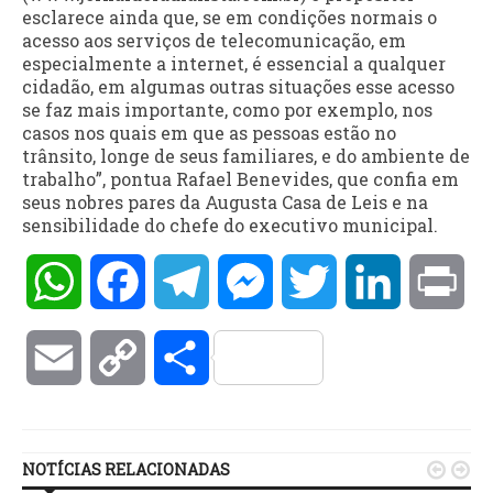
esclarece ainda que, se em condições normais o
acesso aos serviços de telecomunicação, em
especialmente a internet, é essencial a qualquer
cidadão, em algumas outras situações esse acesso
se faz mais importante, como por exemplo, nos
casos nos quais em que as pessoas estão no
trânsito, longe de seus familiares, e do ambiente de
trabalho”, pontua Rafael Benevides, que confia em
seus nobres pares da Augusta Casa de Leis e na
sensibilidade do chefe do executivo municipal.
WhatsApp
Facebook
Telegram
Messenger
Twitter
LinkedIn
Pri
Email
Copy
Compartilhar
Link
NOTÍCIAS RELACIONADAS

