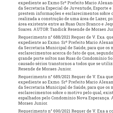
expediente ao Exmo Srº Prefeito Mario Alexan
da Secretaria Especial de Juventude, Esporte e
prestem informações e esclarecimentos sobre o
realizada a construção de uma área de Lazer, pr
área existente entre as Ruas Ouro Branco e Jequ
Soares. AUTOR: Tandick Resende de Moraes Ju
Requerimento n° 688/2021 Requer de V. Exa. q
expediente ao Exmo. Srº Prefeito Mario Alexan
da Secretaria Municipal de Saúde, para que o
esclarecimentos acerca do fato de que, segund
grande porte soltos nas Ruas do Condomínio Sol
causado sérios transtornos a todos que se util
Resende de Moraes Junior.
Requerimento n° 689/2021 Requer de V. Exa qu
expediente ao Exmo. Srº Prefeito Mario Alexan
da Secretaria Municipal de Saúde, para que o
esclarecimentos sobre o motivo pelo qual, exist
espalhados pelo Condomínio Nova Esperança. 
Moraes Junior.
Requerimento n° 690/2021 Requer de V. Exa a 