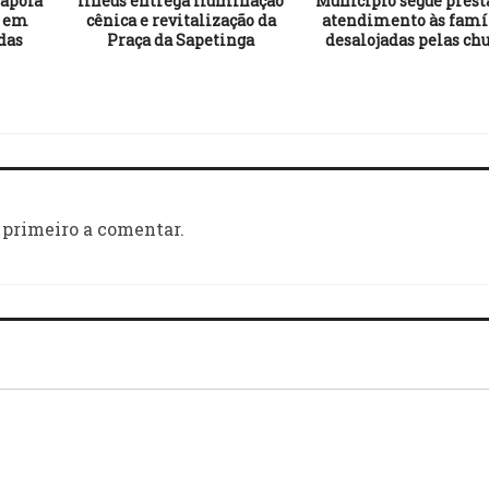
 apoia
Ilhéus entrega iluminação
Município segue pres
o em
cênica e revitalização da
atendimento às famí
das
Praça da Sapetinga
desalojadas pelas ch
 primeiro a comentar.