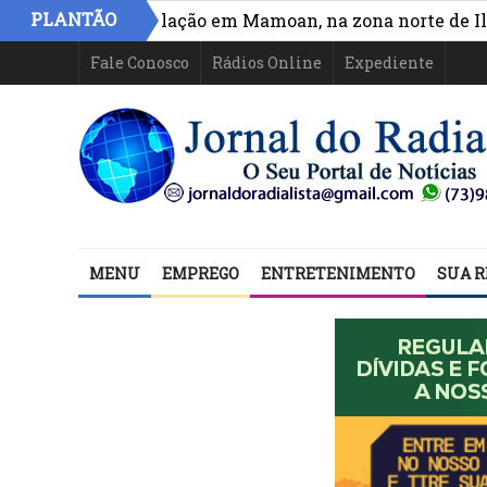
»
PLANTÃO
sso e circulação em Mamoan, na zona norte de Ilhéus
Fale Conosco
Rádios Online
Expediente
MENU
EMPREGO
ENTRETENIMENTO
SUA R