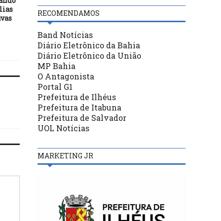
tando
Congresso Eucarístico e
O político tem que ser sé
lias
Mariano comemora o
respeitado
RECOMENDAMOS
uvas
cinquentenário da Catedral
de São Sebastião neste final
Band Notícias
de semana em Ilhéus
Diário Eletrônico da Bahia
Diário Eletrônico da União
MP Bahia
O Antagonista
Portal G1
Prefeitura de Ilhéus
Prefeitura de Itabuna
Prefeitura de Salvador
UOL Notícias
MARKETING JR