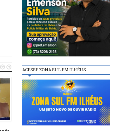


ACESSE ZONA SUL FM ILHÉUS
ILHÉUS
ILHÉUS
28/09/17
01/01/17