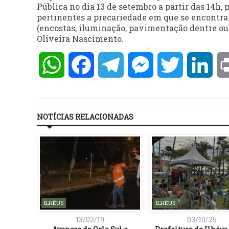
Pública no dia 13 de setembro a partir das 14h,
pertinentes a precariedade em que se encontra
(encostas, iluminação, pavimentação dentre ou
Oliveira Nascimento.
WhatsApp
Facebook
Telegram
Messenger
Twitter
Lin
NOTÍCIAS RELACIONADAS
ILHÉUS
ILHÉUS
13/02/19
03/10/25