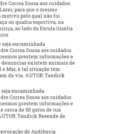
dre Correa Sousa aos cuidados
 Lazer, para que o mesmo
 motivo pelo qual não foi
aça ou quadra esportiva, na
iriça, ao lado da Escola Giselia
nior
ue seja encaminhada
dre Correa Sousa aos cuidados
s mesmos prestem informações e
o denuncias existem animais de
 e Mar, e tal situação tem
izam da via. AUTOR: Tandick
e seja encaminhada
dre Correa Sousa aos cuidados
s mesmos prestem informações e
e cerca de 50 gatos de rua
AUTOR: Tandick Resende de
convocação de Audiência