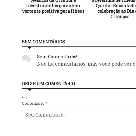
r sério e
Avanços da Orla Sul e
Prefeitura de Ilhéus
investimentos garantem
Quintal Encantad
vertente positiva para Ilhéus
celebração ao Dia 
Crianças
SEM COMENTÁRIOS
Sem Comentários!
Não há comentários, mas você pode ser o
DEIXE UM COMENTÁRIO
<<
Comentário:
*