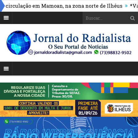
»
rculação em Mamoan, na zona norte de Ilhéus
*Vasco 