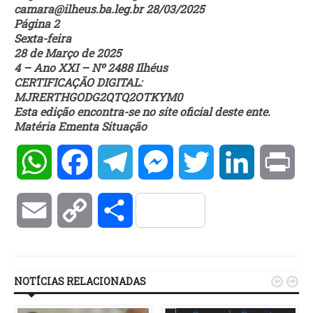
camara@ilheus.ba.leg.br 28/03/2025
Página 2
Sexta-feira
28 de Março de 2025
4 – Ano XXI – Nº 2488 Ilhéus
CERTIFICAÇÃO DIGITAL:
MJRERTHGODG2QTQ2OTKYM0
Esta edição encontra-se no site oficial deste ente.
Matéria Ementa Situação
WhatsApp
Facebook
Telegram
Messenger
Twitter
LinkedIn
Pri
Email
Copy
Compartilhar
Link
NOTÍCIAS RELACIONADAS

