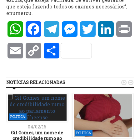
que esteja fazendo todos os exames necessários”,
enumerou.
WhatsApp
Facebook
Telegram
Messenger
Twitter
LinkedIn
Pri
Email
Copy
Compartilhar
Link
NOTÍCIAS RELACIONADAS


POLÍTICA
04/02/16
Gil Gomes, um nome de
POLÍTICA
credibilidade rumo ao