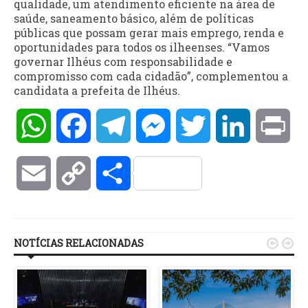
qualidade, um atendimento eficiente na área de
saúde, saneamento básico, além de políticas
públicas que possam gerar mais emprego, renda e
oportunidades para todos os ilheenses. “Vamos
governar Ilhéus com responsabilidade e
compromisso com cada cidadão”, complementou a
candidata a prefeita de Ilhéus.
WhatsApp
Facebook
Telegram
Messenger
Twitter
LinkedIn
Pri
Email
Copy
Compartilhar
Link
NOTÍCIAS RELACIONADAS

