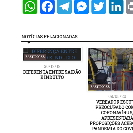
WhatsApp
Facebook
Telegram
Messenger
Twitter
Lin
NOTÍCIAS RELACIONADAS
BASTIDORES
30/12/18
DIFERENÇA ENTRE SAIDÃO
E INDULTO
BASTIDORES
08/05/20
VEREADOR ESCUT
PREOCUPADO CO
CORONAVÍRUS
APRESENTARÁ
PROPOSIÇÕES ACER
PANDEMIA DO COVI