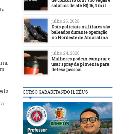
de concurso com 750 vagas e
salários de até R$ 16,4 mil
ta.
julho 26, 2026
Dois policiais militares são
baleados durante operação
no Nordeste de Amaralina
julho 24, 2026
Mulheres podem comprar e
ria,
usar spray de pimenta para
Um
defesa pessoal
pelo
CURSO GABARITANDO ILHÉUS
ra