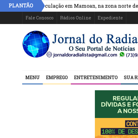
PLANTÃO
esso e circulação em Mamoan, na zona norte de Ilhéus
Fale Conosco
Rádios Online
Expediente
MENU
EMPREGO
ENTRETENIMENTO
SUA R