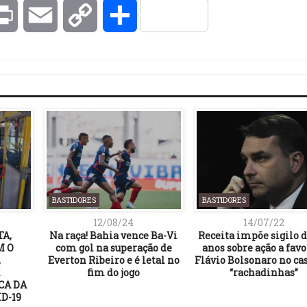
kedIn
Print
Email
Copy
Compartilhar
Link
BASTIDORES
BASTIDORES
12/08/24
14/07/22
A,
Na raça! Bahia vence Ba-Vi
Receita impõe sigilo d
M O
com gol na superação de
anos sobre ação a favo
,
Everton Ribeiro e é letal no
Flávio Bolsonaro no ca
fim do jogo
“rachadinhas”
CA DA
D-19