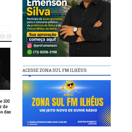


ACESSE ZONA SUL FM ILHÉUS
BASTIDORES
BASTIDORES
11/04/24
07/09/20
e 100
Leilões do Detran tem mais
“Crescemos na hora cert
r de
de mil opções de veículos
do jeito certo”, afirm
so das
conservados
Valderico Junior