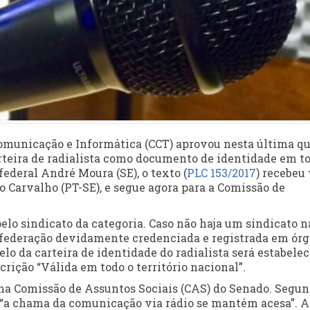
Comunicação e Informática (CCT) aprovou nesta última qu
 carteira de radialista como documento de identidade em t
 federal André Moura (SE), o texto (
PLC 153/2017
) recebeu
o Carvalho (PT-SE), e segue agora para a Comissão de
elo sindicato da categoria. Caso não haja um sindicato n
r federação devidamente credenciada e registrada em ór
 da carteira de identidade do radialista será estabelec
scrição “Válida em todo o território nacional”.
na Comissão de Assuntos Sociais (CAS) do Senado. Segun
ue “a chama da comunicação via rádio se mantém acesa”. A