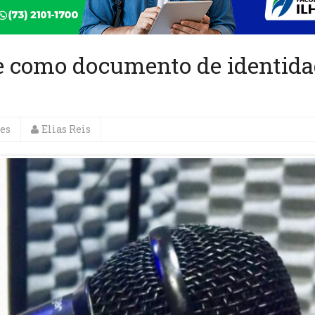
ale como documento de identida
es
Elias Reis