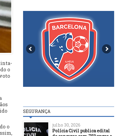
inta-
odo o
 voto
a
gãos
ido
SEGURANÇA
julho 30, 2026
do o
Polícia Civil publica edital
ssim,