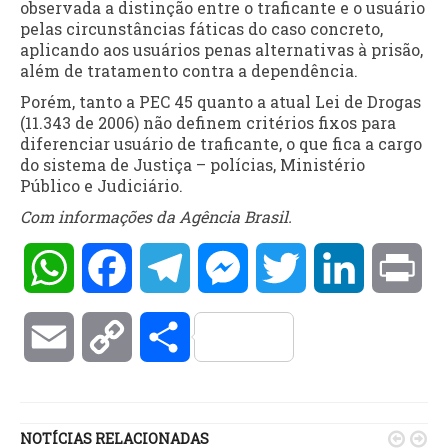
observada a distinção entre o traficante e o usuário
pelas circunstâncias fáticas do caso concreto,
aplicando aos usuários penas alternativas à prisão,
além de tratamento contra a dependência.
Porém, tanto a PEC 45 quanto a atual Lei de Drogas
(11.343 de 2006) não definem critérios fixos para
diferenciar usuário de traficante, o que fica a cargo
do sistema de Justiça – polícias, Ministério
Público e Judiciário.
Com informações da Agência Brasil.
WhatsApp
Facebook
Telegram
Messenger
Twitter
LinkedIn
Pri
Email
Copy
Compartilhar
Link
NOTÍCIAS RELACIONADAS

