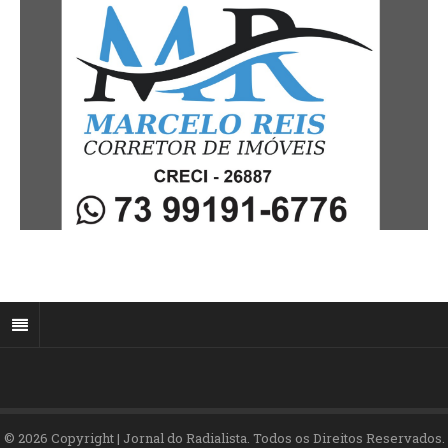
© 2026 Copyright | Jornal do Radialista. Todos os Direitos Reservados.