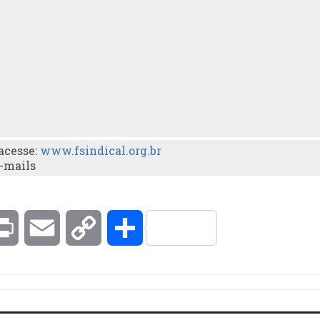
acesse:
www.fsindical.org.br
e-mails
kedIn
Print
Email
Copy
Compartilhar
Link