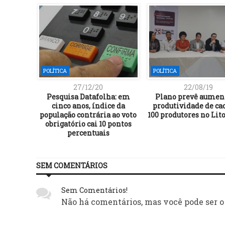
POLÍTICA
POLÍTICA
27/12/20
22/08/19
 da Bahia
Pesquisa Datafolha: em
Plano prevê aumen
 100
cinco anos, índice da
produtividade de ca
públicas
população contrária ao voto
100 produtores no Lito
obrigatório cai 10 pontos
percentuais
SEM COMENTÁRIOS
Sem Comentários!
Não há comentários, mas você pode ser o