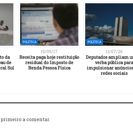
POLÍTICA
POLÍTICA
15/05/17
11/07/26
to da
Receita paga hoje restituição
Deputados ampliam u
cau de
residual do Imposto de
verba pública par
ral Sul
Renda Pessoa Física
impulsionar anúncios
redes sociais
 primeiro a comentar.