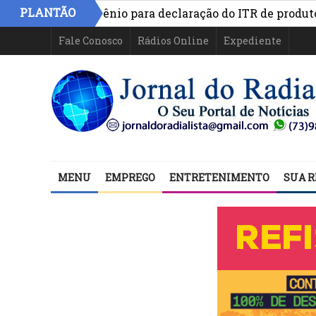
PLANTÃO
abelece convênio para declaração do ITR de produtores ru
consumidores sobre os riscos das apostas on-line
Fale Conosco
Rádios Online
Expediente
MENU
EMPREGO
ENTRETENIMENTO
SUA R