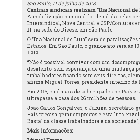
São Paulo, 11 de julho de 2018
Centrais sindicais realizam “Dia Nacional de 
A mobilização nacional foi decidida pelas cen
Intersindical, Nova Central e CSP/Conlutas e
11, na sede do Dieese, em São Paulo.
O “Dia Nacional de Luta” será de paralisações 
Estados. Em São Paulo, o grande ato será às 10
1.313.
“Não é possível conviver com um desemprego 
desalento, sem esperança de uma mudança po
trabalhadores ficando sem seus direitos, alé
afirma Miguel Torres, presidente interino da 
Em 2016, o número de subocupados no País er
ultrapassa a casa dos 26 milhões de pessoas.
João Carlos Gonçalves, o Juruna, secretário-ge
País precisa gerar empregos e esta luta envolve
Basta’, da classe trabalhadora e da sociedade”,
Mais informações: