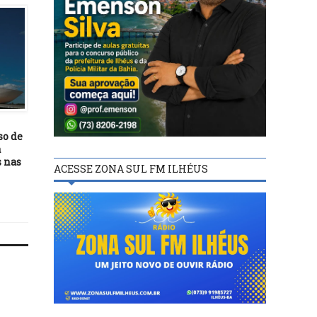
POLÍTICA
POLÍTICA
04/06/24
08/01/26
so de
Prefeitura de Itabuna publica
Hospitais estaduais da B
a
resultado de concorrência
figuram entre as 100
 nas
para a construção escola de
melhores unidades públ
ACESSE ZONA SUL FM ILHÉUS
ensino fundamental no
do país
Daniel Gomes