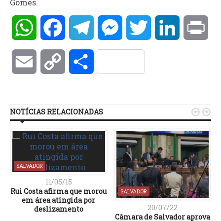
Gomes.
WhatsApp
Facebook
Telegram
Messenger
Twitter
LinkedIn
Pri
Email
Copy
Compartilhar
Link
NOTÍCIAS RELACIONADAS


SALVADOR
11/05/15
Rui Costa afirma que morou
SALVADOR
em área atingida por
20/07/22
deslizamento
Câmara de Salvador aprova