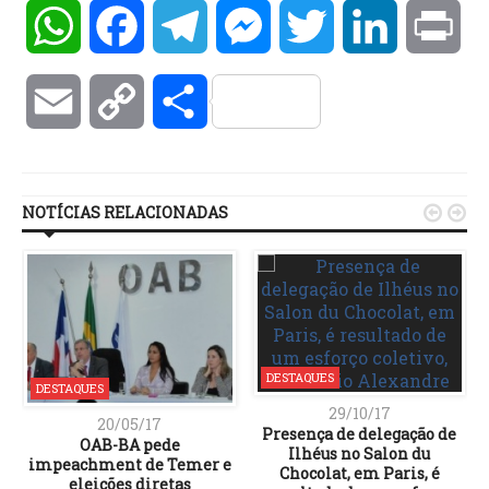
WhatsApp
Facebook
Telegram
Messenger
Twitter
LinkedIn
Pri
Email
Copy
Compartilhar
Link
NOTÍCIAS RELACIONADAS


DESTAQUES
DESTAQUES
29/10/17
20/05/17
Presença de delegação de
OAB-BA pede
Ilhéus no Salon du
impeachment de Temer e
Chocolat, em Paris, é
eleições diretas