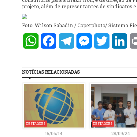
projeto, além de representantes de sindicatos e
Foto: Wilson Sabadin / Coperphoto/ Sistema Fi
WhatsApp
Facebook
Telegram
Messenger
Twitter
Lin
NOTÍCIAS RELACIONADAS
DESTAQUES
DESTAQUES
16/06/14
28/09/24