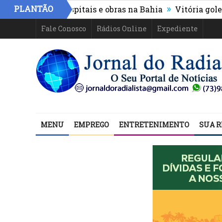
»
PLANTÃO
nanciam hospitais e obras na Bahia
Vitória goleia Athl
Fale Conosco
Rádios Online
Expediente
MENU
EMPREGO
ENTRETENIMENTO
SUA R