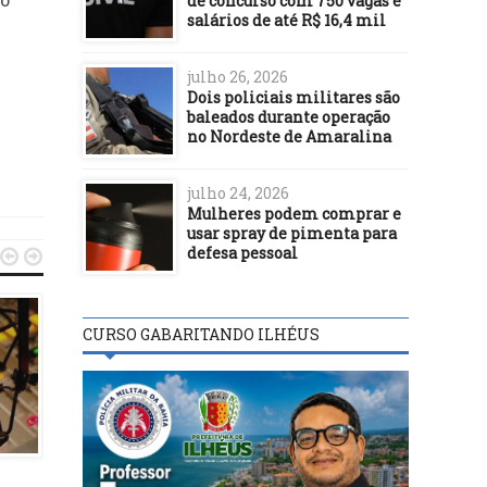
de concurso com 750 vagas e
salários de até R$ 16,4 mil
julho 26, 2026
Dois policiais militares são
baleados durante operação
no Nordeste de Amaralina
julho 24, 2026
Mulheres podem comprar e
usar spray de pimenta para
defesa pessoal


CURSO GABARITANDO ILHÉUS
DESTAQUES
DESTAQUES
23/02/16
22/02/22
Vereador Cosme Araú