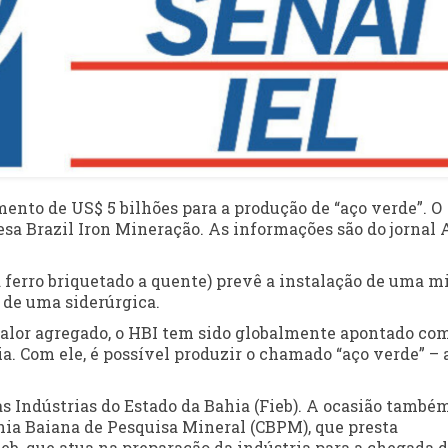
nto de US$ 5 bilhões para a produção de “aço verde”. O
resa Brazil Iron Mineração. As informações são do jornal 
a ferro briquetado a quente) prevê a instalação de uma mi
 de uma siderúrgica.
valor agregado, o HBI tem sido globalmente apontado co
a. Com ele, é possível produzir o chamado “aço verde” – 
as Indústrias do Estado da Bahia (Fieb). A ocasião també
ia Baiana de Pesquisa Mineral (CBPM), que presta
Fieb, que atua na preparação da indústria para a chegada 