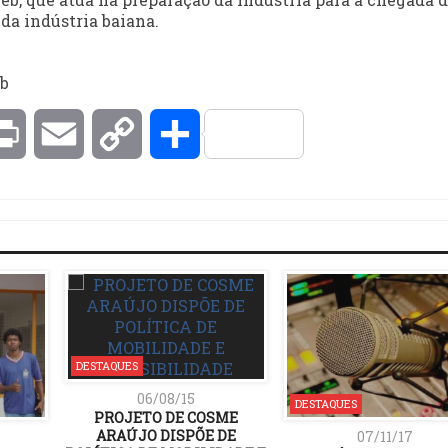
 da indústria baiana.
eb
kedIn
Print
Email
Copy
Compartilhar
Link
DESTAQUES
06/08/15
DESTAQUES
PROJETO DE COSME
ARAÚJO DISPÕE DE
07/11/17