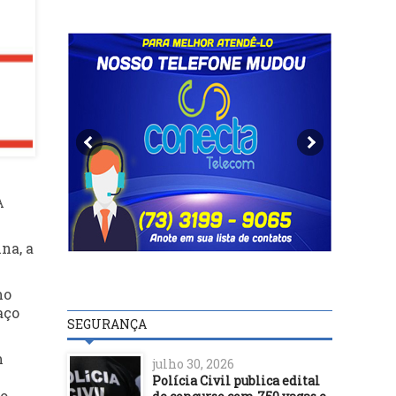
A
na, a
mo
aço
SEGURANÇA
m
julho 30, 2026
Polícia Civil publica edital
do