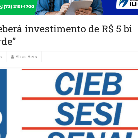
berá investimento de R$ 5 bi
rde”
s
Elias Reis