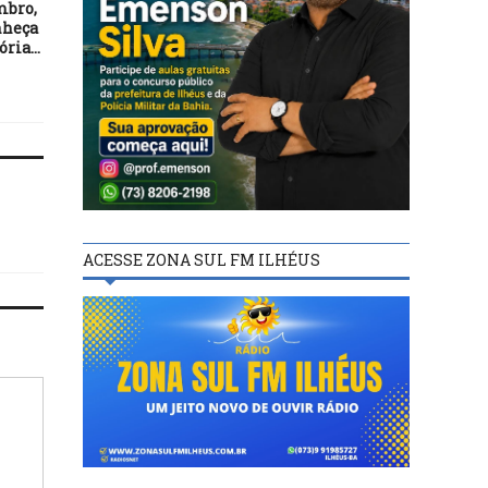
mbro,
Veiculação de propaganda
apresenta Moção de
nheça
partidária gratuita começa
Congratulação à Dom M
ória…
no sábado
Montagnoli, pelos 20 ano
Ordenação Episcopal
ACESSE ZONA SUL FM ILHÉUS