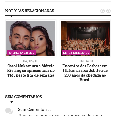
NOTÍCIAS RELACIONADAS


ENTRETENIMENTO
ENTRETENIMENTO
04/05/18
30/04/18
’
Carol Nakamura e Márcio
Encontro dos Berbert em
Kieling se apresentam no
Ilhéus, marca Jubileu de
TMI neste fim de semana
200 anos da chegada ao
Brasil
SEM COMENTÁRIOS
Sem Comentários!
Não há comentários, mas você pode ser o