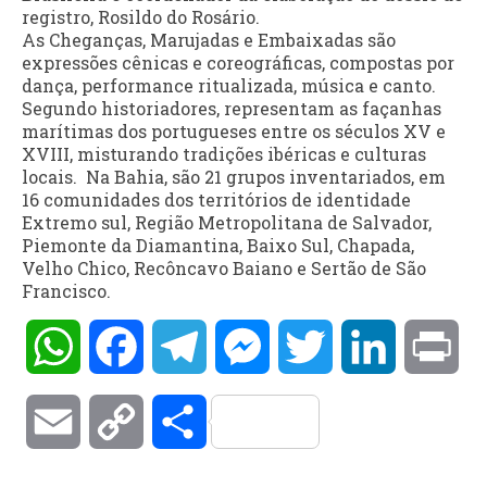
registro, Rosildo do Rosário.
As Cheganças, Marujadas e Embaixadas são
expressões cênicas e coreográficas, compostas por
dança, performance ritualizada, música e canto.
Segundo historiadores, representam as façanhas
marítimas dos portugueses entre os séculos XV e
XVIII, misturando tradições ibéricas e culturas
locais. Na Bahia, são 21 grupos inventariados, em
16 comunidades dos territórios de identidade
Extremo sul, Região Metropolitana de Salvador,
Piemonte da Diamantina, Baixo Sul, Chapada,
Velho Chico, Recôncavo Baiano e Sertão de São
Francisco.
WhatsApp
Facebook
Telegram
Messenger
Twitter
LinkedIn
Pri
Email
Copy
Compartilhar
Link