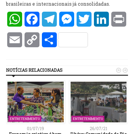
brasileiras e internacionais já consolidadas.
WhatsApp
Facebook
Telegram
Messenger
Twitter
LinkedIn
Pri
Email
Copy
Compartilhar
Link
NOTÍCIAS RELACIONADAS


ENTRETENIMENTO
ENTRETENIMENTO
01/07/19
26/07/21