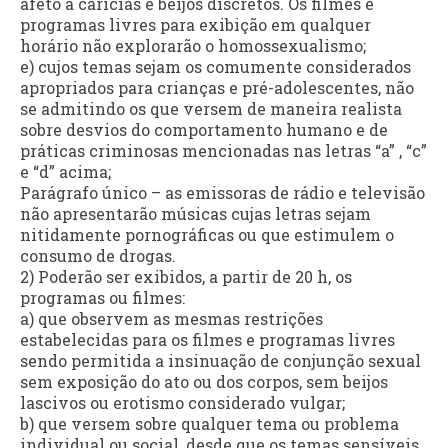
afeto a carícias e beijos discretos. Os filmes e
programas livres para exibição em qualquer
horário não explorarão o homossexualismo;
e) cujos temas sejam os comumente considerados
apropriados para crianças e pré-adolescentes, não
se admitindo os que versem de maneira realista
sobre desvios do comportamento humano e de
práticas criminosas mencionadas nas letras “a” , “c”
e “d” acima;
Parágrafo único – as emissoras de rádio e televisão
não apresentarão músicas cujas letras sejam
nitidamente pornográficas ou que estimulem o
consumo de drogas.
2) Poderão ser exibidos, a partir de 20 h, os
programas ou filmes:
a) que observem as mesmas restrições
estabelecidas para os filmes e programas livres
sendo permitida a insinuação de conjunção sexual
sem exposição do ato ou dos corpos, sem beijos
lascivos ou erotismo considerado vulgar;
b) que versem sobre qualquer tema ou problema
individual ou social, desde que os temas sensíveis