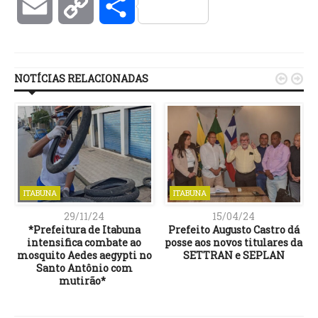
Email
Copy
Compartilhar
Link
NOTÍCIAS RELACIONADAS


ITABUNA
ITABUNA
29/11/24
15/04/24
*Prefeitura de Itabuna
Prefeito Augusto Castro dá
intensifica combate ao
posse aos novos titulares da
mosquito Aedes aegypti no
SETTRAN e SEPLAN
Santo Antônio com
mutirão*