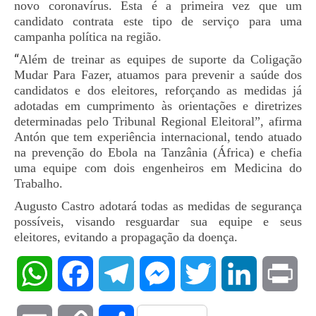
novo coronavírus. Esta é a primeira vez que um
candidato contrata este tipo de serviço para uma
campanha política na região.
“
Além de treinar as equipes de suporte da Coligação
Mudar Para Fazer, atuamos para prevenir a saúde dos
candidatos e dos eleitores, reforçando as medidas já
adotadas em cumprimento às orientações e diretrizes
determinadas pelo Tribunal Regional Eleitoral”, afirma
Antón que tem experiência internacional, tendo atuado
na prevenção do Ebola na Tanzânia (África) e chefia
uma equipe com dois engenheiros em Medicina do
Trabalho.
Augusto
Castro
adotará todas as medidas de segurança
possíveis, visando resguardar sua equipe e seus
eleitores, evitando a propagação da doença.
WhatsApp
Facebook
Telegram
Messenger
Twitter
LinkedIn
Pri