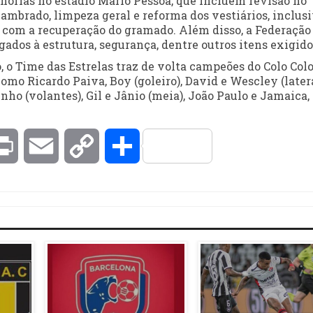
horias no estádio Mário Pessoa, que incluem revisão no
lambrado, limpeza geral e reforma dos vestiários, inclus
a com a recuperação do gramado. Além disso, a Federação
gados à estrutura, segurança, dentre outros itens exigido
 o Time das Estrelas traz de volta campeões do Colo Colo
omo Ricardo Paiva, Boy (goleiro), David e Wescley (latera
nho (volantes), Gil e Jânio (meia), João Paulo e Jamaica,
kedIn
Print
Email
Copy
Compartilhar
Link