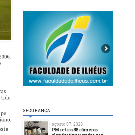
2006,
e
kas
rtida
SEGURANÇA
ipe
iano.
agosto 07, 2026
este
PM retira 88 câmeras