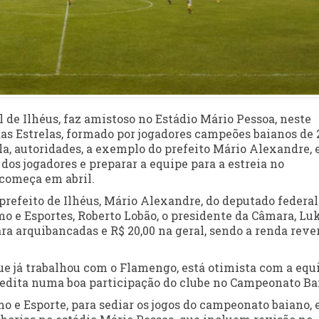
l de Ilhéus, faz amistoso no Estádio Mário Pessoa, neste
das Estrelas, formado por jogadores campeões baianos de 
a, autoridades, a exemplo do prefeito Mário Alexandre, 
 dos jogadores e preparar a equipe para a estreia no
começa em abril.
prefeito de Ilhéus, Mário Alexandre, do deputado federal
mo e Esportes, Roberto Lobão, o presidente da Câmara, Lu
ara arquibancadas e R$ 20,00 na geral, sendo a renda reve
que já trabalhou com o Flamengo, está otimista com a equ
redita numa boa participação do clube no Campeonato Ba
o e Esporte, para sediar os jogos do campeonato baiano, 