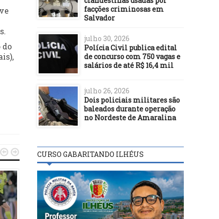
clandestinas usadas por
facções criminosas em
ive
Salvador
s.
julho 30, 2026
 do
Polícia Civil publica edital
is),
de concurso com 750 vagas e
salários de até R$ 16,4 mil
julho 26, 2026
Dois policiais militares são
baleados durante operação
no Nordeste de Amaralina


CURSO GABARITANDO ILHÉUS