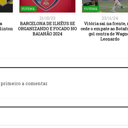
FUTEBOL
FUTEBOL
21/10/23
23/11/24
da
BARCELONA DE ILHÉUS SE
Vitória sai na frente,
linton
ORGANIZANDO E FOCADO NO
cede o empate ao Botaf
BAIANÃO 2024
gol contra de Wagn
Leonardo
 primeiro a comentar.