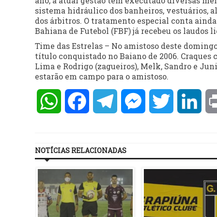
ano, a atual gestão tem executado diversas mel
sistema hidráulico dos banheiros, vestuários, a
dos árbitros. O tratamento especial conta aind
Bahiana de Futebol (FBF) já recebeu os laudos li
Time das Estrelas – No amistoso deste domingo,
título conquistado no Baiano de 2006. Craques c
Lima e Rodrigo (zagueiros), Melk, Sandro e Juni
estarão em campo para o amistoso.
WhatsApp
Facebook
Telegram
Messenger
Twitter
Lin
NOTÍCIAS RELACIONADAS