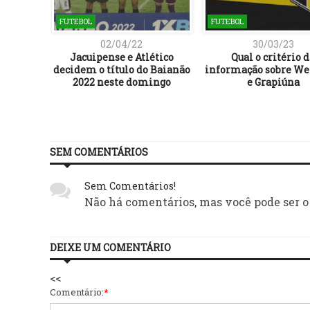
FUTEBOL
FUTEBOL
02/04/22
30/03/23
á bate
Jacuipense e Atlético
Qual o critério 
ona do
decidem o título do Baianão
informação sobre We
o
2022 neste domingo
e Grapiúna
SEM COMENTÁRIOS
Sem Comentários!
Não há comentários, mas você pode ser o
DEIXE UM COMENTÁRIO
<<
Comentário:
*