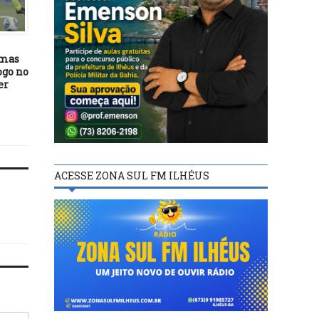
FUTEBOL
FUTEBOL
03/09/24
22/05/23
 mas
*Campo do Esporte Amador
Brasileiro: Cuiabá bat
ogo no
será palco das quartas de
Cruzeiro e deixa zona 
er
final do Campeonato
rebaixamento
Interbairros de Futebol de
Itabuna*
ACESSE ZONA SUL FM ILHÉUS