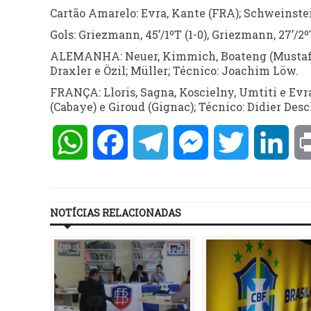
Cartão Amarelo: Evra, Kante (FRA); Schweinsteig
Gols: Griezmann, 45’/1ºT (1-0), Griezmann, 27’/2º
ALEMANHA: Neuer, Kimmich, Boateng (Mustafi),
Draxler e Özil; Müller; Técnico: Joachim Löw.
FRANÇA: Lloris, Sagna, Koscielny, Umtiti e Evr
(Cabaye) e Giroud (Gignac); Técnico: Didier Des
WhatsApp
Facebook
Telegram
Messenger
Twitter
Lin
NOTÍCIAS RELACIONADAS