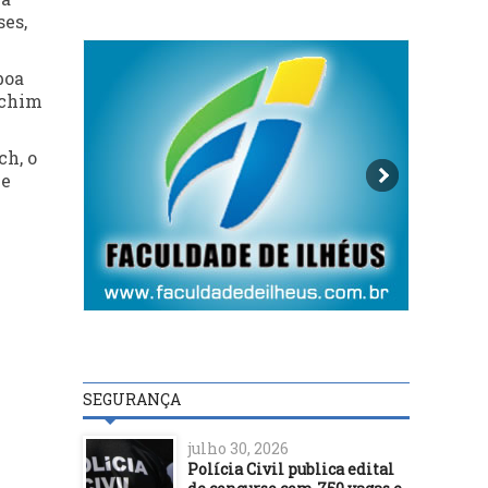
ses,
boa
achim
ch, o
ue
SEGURANÇA
julho 30, 2026
Polícia Civil publica edital