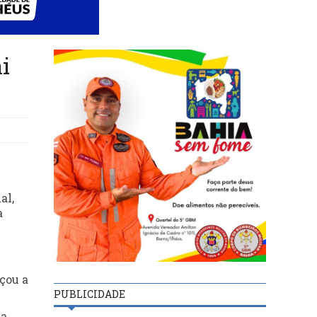
i
al,
a
çou a
PUBLICIDADE
la