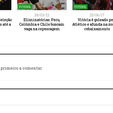
FUTEBOL
FUTEBOL
28/03/22
25/06/17
Seleção
Eliminatórias: Peru,
Vitória é goleado pe
o até a
Colômbia e Chile buscam
Atlético e afunda na zo
vaga na repescagem
rebaixamento
 primeiro a comentar.