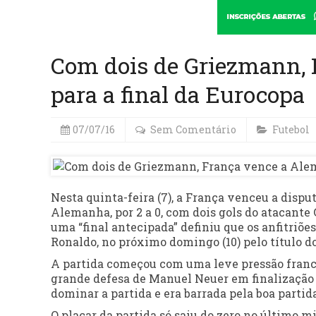
Com dois de Griezmann, 
para a final da Eurocopa
07/07/16
Sem Comentário
Futebol
Nesta quinta-feira (7), a França venceu a disp
Alemanha, por 2 a 0, com dois gols do atacante
uma “final antecipada” definiu que os anfitriões
Ronaldo, no próximo domingo (10) pelo título d
A partida começou com uma leve pressão frances
grande defesa de Manuel Neuer em finalização
dominar a partida e era barrada pela boa partida
O placar da partida só saiu do zero no último 