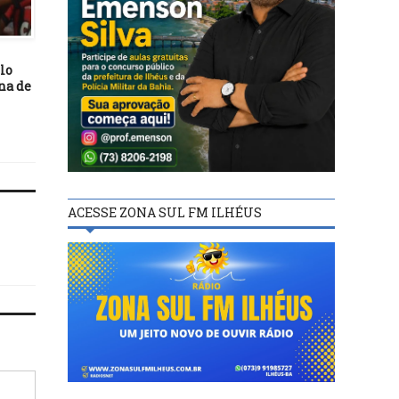
16/03/16
FUTEBOL
FBF RATIFICA CONFRO
QUE DEFINIRÃO
12/08/23
REBAIXADOS NO BAIA
lo
ENTREVISTA: O novo
na de
executivo de futebol do
Barcelona entrevistado por
Elias Reis.
ACESSE ZONA SUL FM ILHÉUS