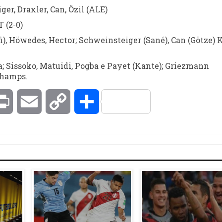
er, Draxler, Can, Özil (ALE)
T (2-0)
 Höwedes, Hector; Schweinsteiger (Sané), Can (Götze) K
a; Sissoko, Matuidi, Pogba e Payet (Kante); Griezmann
champs.
kedIn
Print
Email
Copy
Compartilhar
Link