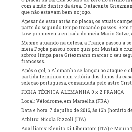
com a mão dentro da área. O atacante Griezmann
que não estavam bem no jogo.
Apesar de estar atrás no placar, os atuais cam
parte do segundo tempo trocando passes. Sem m
Löw promoveu a entrada do meia Mario Gotze, a
Mesmo atuando na defesa, a França passou a se
meia Pogba passou como quis por Mustafi e cruz
sobrou limpa para Griezmann marcar o seu segund
franceses.
Após o gol, a Alemanha se lançou ao ataque e 
partida terminou com vitória dos donos da casa,
seleção portuguesa, comandada pelo astro Cris
FICHA TÉCNICA ALEMANHA 0 x 2 FRANÇA
Local: Vélodrome, em Marselha (FRA)
Data e hora: 7 de julho de 2016, às 16h (horário d
Árbitro: Nicola Rizzoli (ITA)
Auxiliares: Elenito Di Liberatore (ITA) e Mauro 