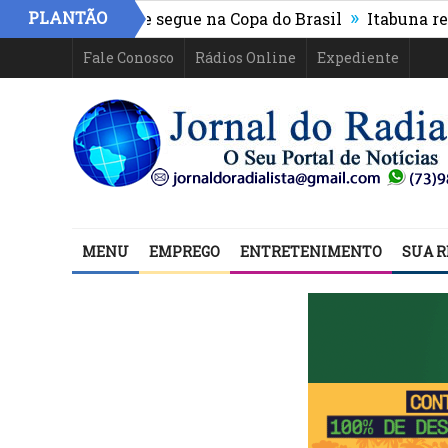
»
PLANTÃO
thletico-PR e segue na Copa do Brasil
Itabuna registra
Fale Conosco
Rádios Online
Expediente
MENU
EMPREGO
ENTRETENIMENTO
SUA R