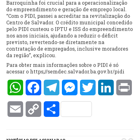
Barroquinha foi crucial para a operacionalização
do empreendimento e geração de emprego local.
“Com o PIDI, passei a acreditar na revitalização do
Centro de Salvador. O crédito municipal concedido
pelo PIDI custeou o IPTU e ISS do empreendimento
nos anos iniciais, ajudando a reduzir o déficit
previsto, revertendo-se diretamente na
contratação de empregados, inclusive moradores
da região”, explicou.
Para obter mais informações sobre o PIDI é só
acessar o https;//semdec.salvador.ba.gov.br/pidi
WhatsApp
Facebook
Telegram
Messenger
Twitter
LinkedIn
Pri
Email
Copy
Compartilhar
Link