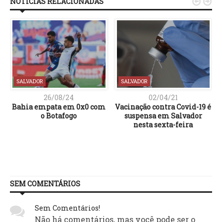
NOTÍCIAS RELACIONADAS


SALVADOR
SALVADOR
26/08/24
02/04/21
Bahia empata em 0x0 com
Vacinação contra Covid-19 é
o Botafogo
suspensa em Salvador
nesta sexta-feira
SEM COMENTÁRIOS
Sem Comentários!
Não há comentários, mas você pode ser o