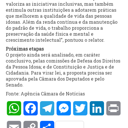
valoriza as iniciativas inclusivas, mas também
estimula outras instituições a adotarem práticas
que melhorem a qualidade de vida das pessoas
idosas. Além da renda contínua e da manutenção
do padrão de vida, o trabalho proporciona a
preservação da saúde física e mental e
crescimento intelectual”, pontuou o relator.
Próximas etapas
O projeto ainda será analisado, em
caráter
conclusivo
, pelas comissões de Defesa dos Direitos
da Pessoa Idosa; e de Constituição e Justiça e de
Cidadania. Para virar lei, a proposta precisa ser
aprovada pela Câmara dos Deputados e pelo
Senado.
Fonte: Agência Câmara de Notícias
WhatsApp
Facebook
Telegram
Messenger
Twitter
LinkedIn
Pri
Email
Copy
Compartilhar