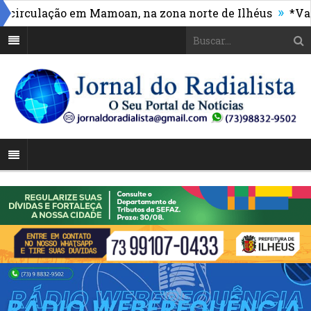
»
rculação em Mamoan, na zona norte de Ilhéus
*Vasco 