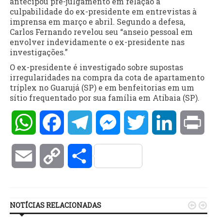
antecipou pré-julgamento em relação a
culpabilidade do ex-presidente em entrevistas à
imprensa em março e abril. Segundo a defesa,
Carlos Fernando revelou seu “anseio pessoal em
envolver indevidamente o ex-presidente nas
investigações.”
O ex-presidente é investigado sobre supostas
irregularidades na compra da cota de apartamento
tríplex no Guarujá (SP) e em benfeitorias em um
sítio frequentado por sua família em Atibaia (SP).
WhatsApp
Facebook
Telegram
Messenger
Twitter
LinkedIn
Pri
Email
Copy
Compartilhar
Link
NOTÍCIAS RELACIONADAS

